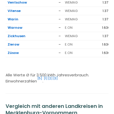
Ventschow
–
WEMAG
1.377 €
Vitense
–
WEMAG
1.377 €
Warin
–
WEMAG
1.377 €
Warnow
–
E.ON
1.636 €
Zickhusen
–
WEMAG
1.377 €
Zierow
–
E.ON
1.636 €
Züsow
–
E.ON
1.636 €
Alle Werte Ø für 3.500 kWh Jahresverbrauch.
[5]
[1]
[2]
[3]
Einwohnerzahlen
.
Vergleich mit anderen Landkreisen in
Mecklenburg-Vorpommern