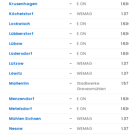
Krusenhagen
–
E.ON
1.636 €
Köchelstorf
–
WEMAG
1.377 €
Lockwisch
–
E.ON
1.636 €
Lübberstorf
–
E.ON
1.636 €
Lübow
–
E.ON
1.636 €
Lüdersdorf
–
E.ON
1.636 €
Lützow
–
WEMAG
1.377 €
Löwitz
–
WEMAG
1.377 €
Mallentin
–
Stadtwerke
1.577 €
Grevesmühlen
Menzendorf
–
E.ON
1.636 €
Metelsdorf
–
E.ON
1.636 €
Mühlen Eichsen
–
WEMAG
1.377 €
Nesow
–
WEMAG
1.377 €