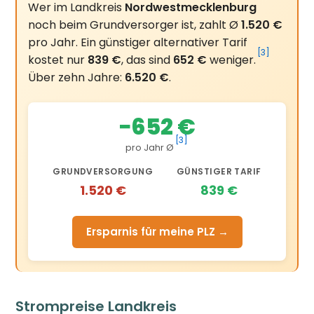
Wer im Landkreis
Nordwestmecklenburg
noch beim Grundversorger ist, zahlt Ø
1.520 €
pro Jahr. Ein günstiger alternativer Tarif
[3]
kostet nur
839 €
, das sind
652 €
weniger.
Über zehn Jahre:
6.520 €
.
−652 €
[3]
pro Jahr Ø
GRUNDVERSORGUNG
GÜNSTIGER TARIF
1.520 €
839 €
Ersparnis für meine PLZ →
Strompreise Landkreis