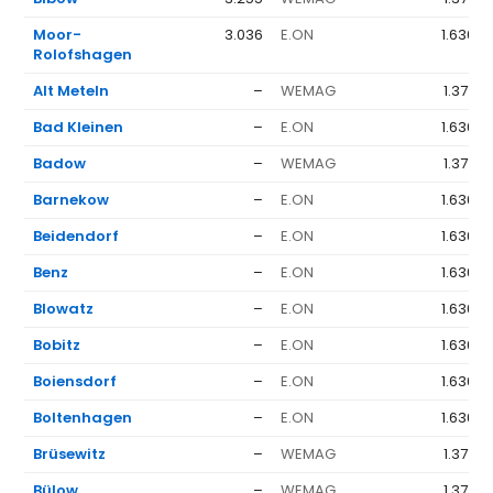
Moor-
3.036
E.ON
1.636 €
Rolofshagen
Alt Meteln
–
WEMAG
1.377 €
Bad Kleinen
–
E.ON
1.636 €
Badow
–
WEMAG
1.377 €
Barnekow
–
E.ON
1.636 €
Beidendorf
–
E.ON
1.636 €
Benz
–
E.ON
1.636 €
Blowatz
–
E.ON
1.636 €
Bobitz
–
E.ON
1.636 €
Boiensdorf
–
E.ON
1.636 €
Boltenhagen
–
E.ON
1.636 €
Brüsewitz
–
WEMAG
1.377 €
Bülow
–
WEMAG
1.377 €