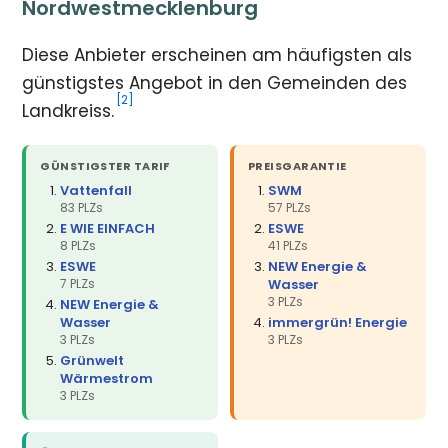
Nordwestmecklenburg
Diese Anbieter erscheinen am häufigsten als
günstigstes Angebot in den Gemeinden des
[2]
Landkreiss.
GÜNSTIGSTER TARIF
PREISGARANTIE
Vattenfall
SWM
83 PLZs
57 PLZs
E WIE EINFACH
ESWE
8 PLZs
41 PLZs
ESWE
NEW Energie &
7 PLZs
Wasser
3 PLZs
NEW Energie &
Wasser
immergrün! Energie
3 PLZs
3 PLZs
Grünwelt
Wärmestrom
3 PLZs