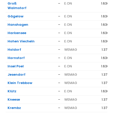
Groß
–
E.ON
1.636 €
Walmstorf
Gägelow
–
E.ON
1.636 €
Hanshagen
–
E.ON
1.636 €
Harkensee
–
E.ON
1.636 €
Hohen Viecheln
–
E.ON
1.636 €
Holdorf
–
WEMAG
1.377 €
Hornstorf
–
E.ON
1.636 €
Insel Poel
–
E.ON
1.636 €
Jesendorf
–
WEMAG
1.377 €
Klein Trebbow
–
WEMAG
1.377 €
Klütz
–
E.ON
1.636 €
Kneese
–
WEMAG
1.377 €
Krembz
–
WEMAG
1.377 €