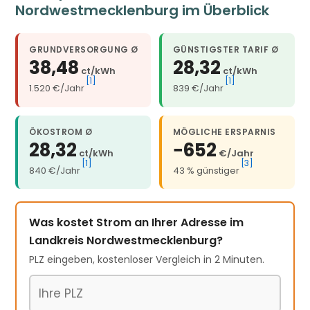
Nordwestmecklenburg im Überblick
GRUNDVERSORGUNG Ø
GÜNSTIGSTER TARIF Ø
38,48
28,32
ct/kWh
ct/kWh
[1]
[1]
1.520 €/Jahr
839 €/Jahr
ÖKOSTROM Ø
MÖGLICHE ERSPARNIS
28,32
−652
ct/kWh
€/Jahr
[1]
[3]
840 €/Jahr
43 % günstiger
Was kostet Strom an Ihrer Adresse im
Landkreis Nordwestmecklenburg?
PLZ eingeben, kostenloser Vergleich in 2 Minuten.
Postleitzahl