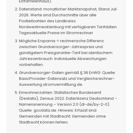
Einfamilienhaus).
Datenstand: monatlicher Marktsnapshot, Stand Juli
2026. Werte sind Durchschnitte über alle
Postleitzahlen des Landkreiss
Nordwestmecklenburg mit verfügbaren Tarifdaten.
Tagesaktuelle Preise im Stromrechner.
Mögliche Ersparnis = rechnerische Differenz
zwischen Grundversorger-Jahrespreis und
günstigstem Preisgarantie-Tarif bei identischem
Jahresverbrauch. Individuelle Abweichungen
vorbehalten.
Grundversorger-Daten gemäß § 36 EnWG. Quelle:
BasicProvider-Datensatz und Vergleichsrechner-
Auswertung stromvermittlung.de.
Einwohnerzahlen: Statistisches Bundesamt
(Destatis), Zensus 2022. Datenlizenz Deutschland –
Namensnennung – Version 2.0 (dl-de/by-2-0).
Quelle: govdata.de. Hinweis: Erfasst sind
Gemeinden mit Stadtrecht; Gemeinden ohne
Stadtrecht können fehlen.