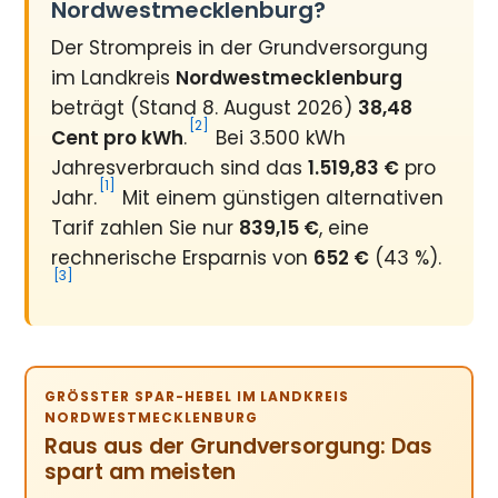
Nordwestmecklenburg?
Der Strompreis in der Grundversorgung
im Landkreis
Nordwestmecklenburg
beträgt (Stand 8. August 2026)
38,48
[2]
Cent pro kWh
.
Bei 3.500 kWh
Jahresverbrauch sind das
1.519,83 €
pro
[1]
Jahr.
Mit einem günstigen alternativen
Tarif zahlen Sie nur
839,15 €
, eine
rechnerische Ersparnis von
652 €
(43 %).
[3]
GRÖSSTER SPAR-HEBEL IM LANDKREIS N
ORDWESTMECKLENBURG
Raus aus der Grundversorgung: Das
spart am meisten