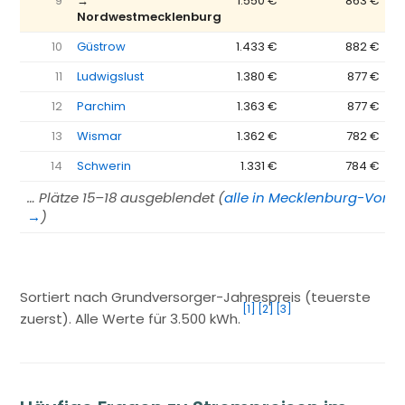
9
→
1.550 €
863 €
Nordwestmecklenburg
10
Güstrow
1.433 €
882 €
11
Ludwigslust
1.380 €
877 €
12
Parchim
1.363 €
877 €
13
Wismar
1.362 €
782 €
14
Schwerin
1.331 €
784 €
… Plätze 15–18 ausgeblendet (
alle in Mecklenburg-Vor
→
)
Sortiert nach Grundversorger-Jahrespreis (teuerste
[1]
[2]
[3]
zuerst). Alle Werte für 3.500 kWh.