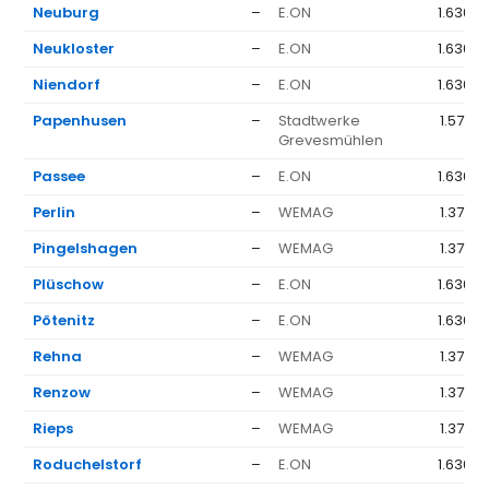
Neuburg
–
E.ON
1.636 €
Neukloster
–
E.ON
1.636 €
Niendorf
–
E.ON
1.636 €
Papenhusen
–
Stadtwerke
1.577 €
Grevesmühlen
Passee
–
E.ON
1.636 €
Perlin
–
WEMAG
1.377 €
Pingelshagen
–
WEMAG
1.377 €
Plüschow
–
E.ON
1.636 €
Pötenitz
–
E.ON
1.636 €
Rehna
–
WEMAG
1.377 €
Renzow
–
WEMAG
1.377 €
Rieps
–
WEMAG
1.377 €
Roduchelstorf
–
E.ON
1.636 €