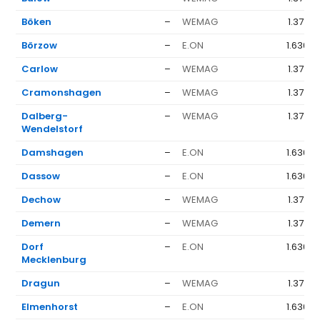
Böken
–
WEMAG
1.377 €
Börzow
–
E.ON
1.636 €
Carlow
–
WEMAG
1.377 €
Cramonshagen
–
WEMAG
1.377 €
Dalberg-
–
WEMAG
1.377 €
Wendelstorf
Damshagen
–
E.ON
1.636 €
Dassow
–
E.ON
1.636 €
Dechow
–
WEMAG
1.377 €
Demern
–
WEMAG
1.377 €
Dorf
–
E.ON
1.636 €
Mecklenburg
Dragun
–
WEMAG
1.377 €
Elmenhorst
–
E.ON
1.636 €