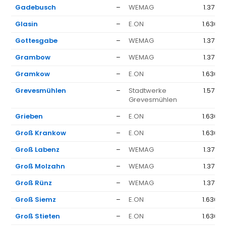
Gadebusch
–
WEMAG
1.377 €
Glasin
–
E.ON
1.636 €
Gottesgabe
–
WEMAG
1.377 €
Grambow
–
WEMAG
1.377 €
Gramkow
–
E.ON
1.636 €
Grevesmühlen
–
Stadtwerke
1.577 €
Grevesmühlen
Grieben
–
E.ON
1.636 €
Groß Krankow
–
E.ON
1.636 €
Groß Labenz
–
WEMAG
1.377 €
Groß Molzahn
–
WEMAG
1.377 €
Groß Rünz
–
WEMAG
1.377 €
Groß Siemz
–
E.ON
1.636 €
Groß Stieten
–
E.ON
1.636 €