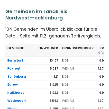
Gemeinden im Landkreis
Nordwestmecklenburg
104 Gemeinden im Überblick, klickbar für die
Detail-Seite mit PLZ-genauem Tarifvergleich.
GEMEINDE
EINWOHNER
GRUNDVERSORGER
GV Ø
€/JAHR
Bernstorf
10.167
E.ON
1.636 €
Pokrent
5.087
WEMAG
1.377 €
Schönberg
4.321
E.ON
1.636 €
Zurow
3.925
E.ON
1.636 €
Kalkhorst
3.922
E.ON
1.636 €
Wedendorf
3.542
WEMAG
1.377 €
Bibow
3.255
WEMAG
1.377 €