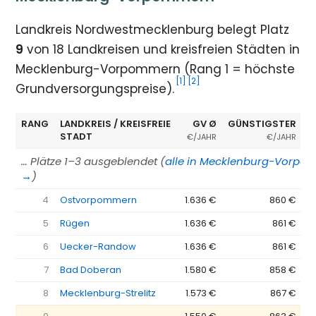
Landkreis Nordwestmecklenburg belegt Platz
9
von 18 Landkreisen und kreisfreien Städten in
Mecklenburg-Vorpommern (Rang 1 = höchste
[1]
[2]
Grundversorgungspreise).
RANG
LANDKREIS / KREISFREIE
GV Ø
GÜNSTIGSTER
E
STADT
€/JAHR
€/JAHR
… Plätze 1–3 ausgeblendet (
alle in Mecklenburg-Vorpo
→
)
4
Ostvorpommern
1.636 €
860 €
5
Rügen
1.636 €
861 €
6
Uecker-Randow
1.636 €
861 €
7
Bad Doberan
1.580 €
858 €
8
Mecklenburg-Strelitz
1.573 €
867 €