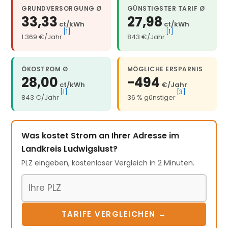
GRUNDVERSORGUNG Ø
GÜNSTIGSTER TARIF Ø
33,33
27,98
ct/kWh
ct/kWh
[1]
[1]
1.369 €/Jahr
843 €/Jahr
ÖKOSTROM Ø
MÖGLICHE ERSPARNIS
28,00
−494
ct/kWh
€/Jahr
[1]
[3]
843 €/Jahr
36 % günstiger
Was kostet Strom an Ihrer Adresse im
Landkreis Ludwigslust?
PLZ eingeben, kostenloser Vergleich in 2 Minuten.
Postleitzahl
TARIFE VERGLEICHEN →