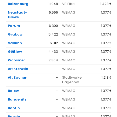
Boizenburg
11.048
VB Elbe
1.423 €
Neustadt-
6.566
WEMAG
1.377 €
Glewe
Parum
6.300
WEMAG
1.377 €
Grabow
5.422
WEMAG
1.377 €
Valluhn
5.312
WEMAG
1.377 €
Gößlow
4.433
WEMAG
1.377 €
Woosmer
2.864
WEMAG
1.377 €
Alt Krenzlin
–
WEMAG
1.377 €
Alt Zachun
–
Stadtwerke
1.213 €
Hagenow
Balow
–
WEMAG
1.377 €
Bandenitz
–
WEMAG
1.377 €
Bantin
–
WEMAG
1.377 €
Banzin
–
WEMAG
1.377 €