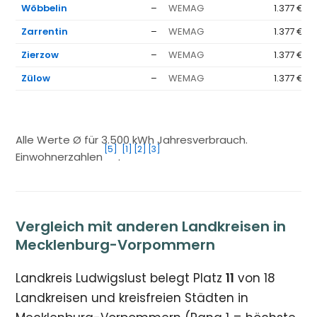
Wöbbelin
–
WEMAG
1.377 €
Zarrentin
–
WEMAG
1.377 €
Zierzow
–
WEMAG
1.377 €
Zülow
–
WEMAG
1.377 €
Alle Werte Ø für 3.500 kWh Jahresverbrauch.
[5]
[1]
[2]
[3]
Einwohnerzahlen
.
Vergleich mit anderen Landkreisen in
Mecklenburg-Vorpommern
Landkreis Ludwigslust belegt Platz
11
von 18
Landkreisen und kreisfreien Städten in