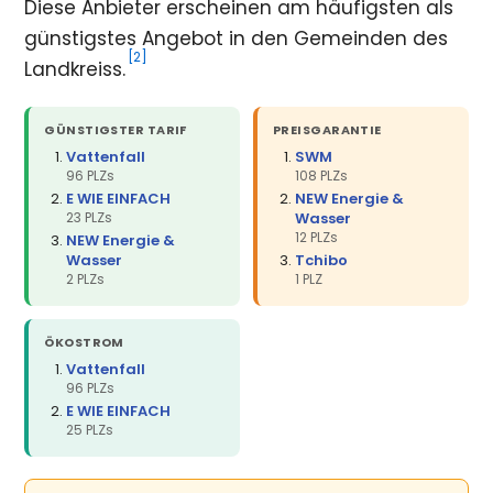
Diese Anbieter erscheinen am häufigsten als
günstigstes Angebot in den Gemeinden des
[2]
Landkreiss.
GÜNSTIGSTER TARIF
PREISGARANTIE
Vattenfall
SWM
96 PLZs
108 PLZs
E WIE EINFACH
NEW Energie &
23 PLZs
Wasser
12 PLZs
NEW Energie &
Wasser
Tchibo
2 PLZs
1 PLZ
ÖKOSTROM
Vattenfall
96 PLZs
E WIE EINFACH
25 PLZs