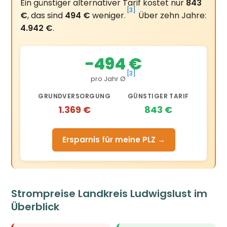
Ein günstiger alternativer Tarif kostet nur
843
[3]
€
, das sind
494 €
weniger.
Über zehn Jahre:
4.942 €
.
−494 €
[3]
pro Jahr Ø
GRUNDVERSORGUNG
GÜNSTIGER TARIF
1.369 €
843 €
Ersparnis für meine PLZ →
Strompreise Landkreis Ludwigslust im
Überblick