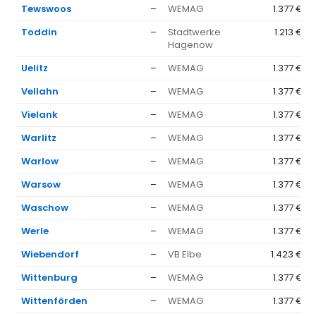
Tewswoos
–
WEMAG
1.377 €
Toddin
–
Stadtwerke
1.213 €
Hagenow
Uelitz
–
WEMAG
1.377 €
Vellahn
–
WEMAG
1.377 €
Vielank
–
WEMAG
1.377 €
Warlitz
–
WEMAG
1.377 €
Warlow
–
WEMAG
1.377 €
Warsow
–
WEMAG
1.377 €
Waschow
–
WEMAG
1.377 €
Werle
–
WEMAG
1.377 €
Wiebendorf
–
VB Elbe
1.423 €
Wittenburg
–
WEMAG
1.377 €
Wittenförden
–
WEMAG
1.377 €