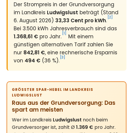
Der Strompreis in der Grundversorgung
im Landkreis
Ludwigslust
beträgt (Stand
[2]
6. August 2026)
33,33 Cent pro kWh
.
Bei 3.500 kWh Jahresverbrauch sind das
[1]
1.368,61 €
pro Jahr.
Mit einem
günstigen alternativen Tarif zahlen Sie
nur
842,81 €
, eine rechnerische Ersparnis
[3]
von
494 €
(36 %).
GRÖSSTER SPAR-HEBEL IM LANDKREIS L
UDWIGSLUST
Raus aus der Grundversorgung: Das
spart am meisten
Wer im Landkreis
Ludwigslust
noch beim
Grundversorger ist, zahlt Ø
1.369 €
pro Jahr.