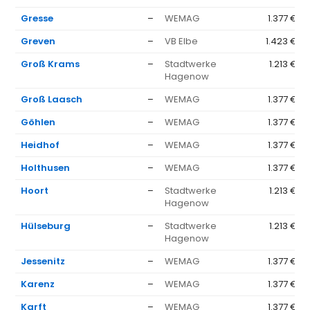
Gresse
–
WEMAG
1.377 €
Greven
–
VB Elbe
1.423 €
Groß Krams
–
Stadtwerke
1.213 €
Hagenow
Groß Laasch
–
WEMAG
1.377 €
Göhlen
–
WEMAG
1.377 €
Heidhof
–
WEMAG
1.377 €
Holthusen
–
WEMAG
1.377 €
Hoort
–
Stadtwerke
1.213 €
Hagenow
Hülseburg
–
Stadtwerke
1.213 €
Hagenow
Jessenitz
–
WEMAG
1.377 €
Karenz
–
WEMAG
1.377 €
Karft
–
WEMAG
1.377 €