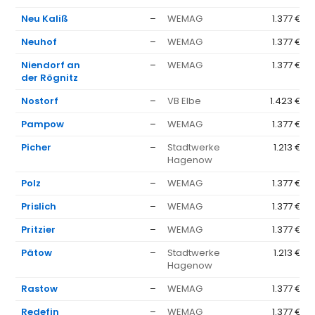
Neu Kaliß
–
WEMAG
1.377 €
Neuhof
–
WEMAG
1.377 €
Niendorf an
–
WEMAG
1.377 €
der Rögnitz
Nostorf
–
VB Elbe
1.423 €
Pampow
–
WEMAG
1.377 €
Picher
–
Stadtwerke
1.213 €
Hagenow
Polz
–
WEMAG
1.377 €
Prislich
–
WEMAG
1.377 €
Pritzier
–
WEMAG
1.377 €
Pätow
–
Stadtwerke
1.213 €
Hagenow
Rastow
–
WEMAG
1.377 €
Redefin
–
WEMAG
1.377 €