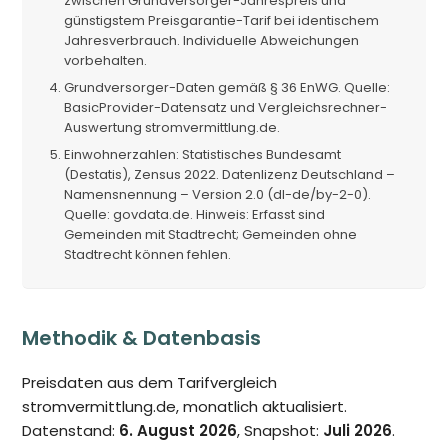
zwischen Grundversorger-Jahrespreis und
günstigstem Preisgarantie-Tarif bei identischem
Jahresverbrauch. Individuelle Abweichungen
vorbehalten.
Grundversorger-Daten gemäß § 36 EnWG. Quelle:
BasicProvider-Datensatz und Vergleichsrechner-
Auswertung stromvermittlung.de.
Einwohnerzahlen: Statistisches Bundesamt
(Destatis), Zensus 2022. Datenlizenz Deutschland –
Namensnennung – Version 2.0 (dl-de/by-2-0).
Quelle: govdata.de. Hinweis: Erfasst sind
Gemeinden mit Stadtrecht; Gemeinden ohne
Stadtrecht können fehlen.
Methodik & Datenbasis
Preisdaten aus dem Tarifvergleich
stromvermittlung.de, monatlich aktualisiert.
Datenstand:
6. August 2026
, Snapshot:
Juli 2026
.