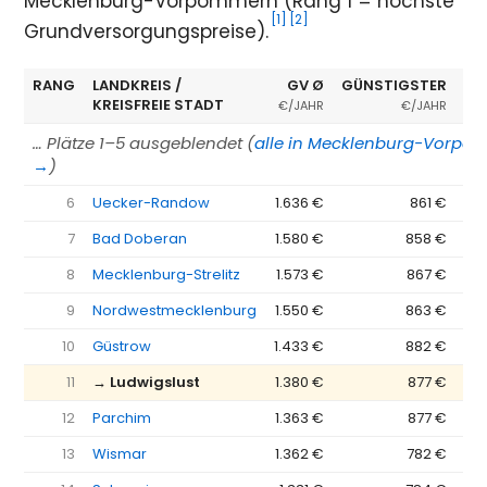
Mecklenburg-Vorpommern (Rang 1 = höchste
[1]
[2]
Grundversorgungspreise).
RANG
LANDKREIS /
GV Ø
GÜNSTIGSTER
ER
KREISFREIE STADT
€/JAHR
€/JAHR
… Plätze 1–5 ausgeblendet (
alle in Mecklenburg-Vorpo
→
)
6
Uecker-Randow
1.636 €
861 €
7
Bad Doberan
1.580 €
858 €
8
Mecklenburg-Strelitz
1.573 €
867 €
9
Nordwestmecklenburg
1.550 €
863 €
10
Güstrow
1.433 €
882 €
11
→ Ludwigslust
1.380 €
877 €
12
Parchim
1.363 €
877 €
13
Wismar
1.362 €
782 €