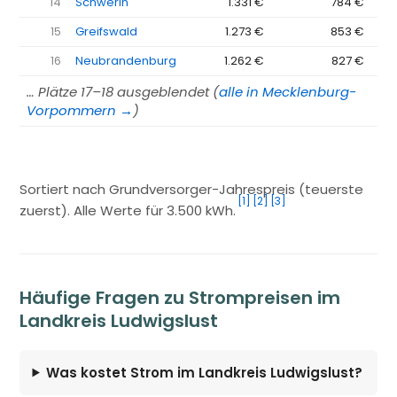
14
Schwerin
1.331 €
784 €
15
Greifswald
1.273 €
853 €
16
Neubrandenburg
1.262 €
827 €
… Plätze 17–18 ausgeblendet (
alle in Mecklenburg-
Vorpommern →
)
Sortiert nach Grundversorger-Jahrespreis (teuerste
[1]
[2]
[3]
zuerst). Alle Werte für 3.500 kWh.
Häufige Fragen zu Strompreisen im
Landkreis Ludwigslust
Was kostet Strom im Landkreis Ludwigslust?