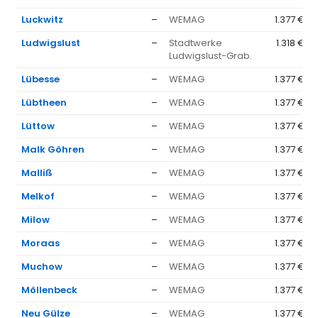
Luckwitz
–
WEMAG
1.377 €
Ludwigslust
–
Stadtwerke
1.318 €
Ludwigslust-Grab.
Lübesse
–
WEMAG
1.377 €
Lübtheen
–
WEMAG
1.377 €
Lüttow
–
WEMAG
1.377 €
Malk Göhren
–
WEMAG
1.377 €
Malliß
–
WEMAG
1.377 €
Melkof
–
WEMAG
1.377 €
Milow
–
WEMAG
1.377 €
Moraas
–
WEMAG
1.377 €
Muchow
–
WEMAG
1.377 €
Möllenbeck
–
WEMAG
1.377 €
Neu Gülze
–
WEMAG
1.377 €