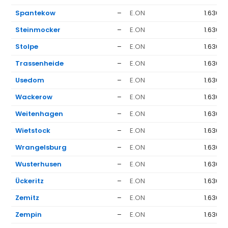
Spantekow
–
E.ON
1.636 €
Steinmocker
–
E.ON
1.636 €
Stolpe
–
E.ON
1.636 €
Trassenheide
–
E.ON
1.636 €
Usedom
–
E.ON
1.636 €
Wackerow
–
E.ON
1.636 €
Weitenhagen
–
E.ON
1.636 €
Wietstock
–
E.ON
1.636 €
Wrangelsburg
–
E.ON
1.636 €
Wusterhusen
–
E.ON
1.636 €
Ückeritz
–
E.ON
1.636 €
Zemitz
–
E.ON
1.636 €
Zempin
–
E.ON
1.636 €