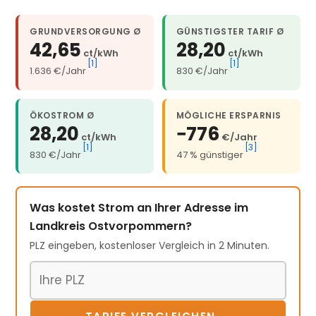
GRUNDVERSORGUNG Ø
GÜNSTIGSTER TARIF Ø
42,65
28,20
ct/kWh
ct/kWh
[1]
[1]
1.636 €/Jahr
830 €/Jahr
ÖKOSTROM Ø
MÖGLICHE ERSPARNIS
28,20
−776
ct/kWh
€/Jahr
[1]
[3]
830 €/Jahr
47 % günstiger
Was kostet Strom an Ihrer Adresse im
Landkreis Ostvorpommern?
PLZ eingeben, kostenloser Vergleich in 2 Minuten.
Postleitzahl