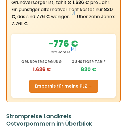
Grundversorger ist, zahlt Ø
1.636 €
pro Jahr.
Ein günstiger alternativer Tarif kostet nur
830
[3]
€
, das sind
776 €
weniger.
Über zehn Jahre:
7.761 €
.
−776 €
[3]
pro Jahr Ø
GRUNDVERSORGUNG
GÜNSTIGER TARIF
1.636 €
830 €
Ersparnis für meine PLZ →
Strompreise Landkreis
Ostvorpommern im Überblick