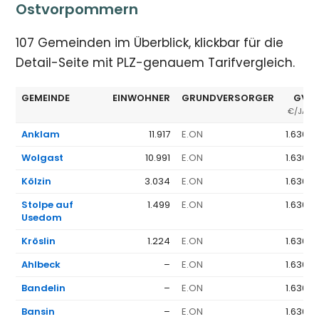
Ostvorpommern
107 Gemeinden im Überblick, klickbar für die
Detail-Seite mit PLZ-genauem Tarifvergleich.
GEMEINDE
EINWOHNER
GRUNDVERSORGER
GV Ø
€/JAHR
Anklam
11.917
E.ON
1.636 €
Wolgast
10.991
E.ON
1.636 €
Kölzin
3.034
E.ON
1.636 €
Stolpe auf
1.499
E.ON
1.636 €
Usedom
Kröslin
1.224
E.ON
1.636 €
Ahlbeck
–
E.ON
1.636 €
Bandelin
–
E.ON
1.636 €
Bansin
–
E.ON
1.636 €