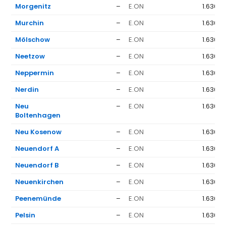
Morgenitz
–
E.ON
1.636 €
Murchin
–
E.ON
1.636 €
Mölschow
–
E.ON
1.636 €
Neetzow
–
E.ON
1.636 €
Neppermin
–
E.ON
1.636 €
Nerdin
–
E.ON
1.636 €
Neu
–
E.ON
1.636 €
Boltenhagen
Neu Kosenow
–
E.ON
1.636 €
Neuendorf A
–
E.ON
1.636 €
Neuendorf B
–
E.ON
1.636 €
Neuenkirchen
–
E.ON
1.636 €
Peenemünde
–
E.ON
1.636 €
Pelsin
–
E.ON
1.636 €