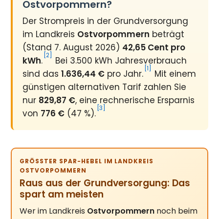
Ostvorpommern?
Der Strompreis in der Grundversorgung
im Landkreis
Ostvorpommern
beträgt
(Stand 7. August 2026)
42,65 Cent pro
[2]
kWh
.
Bei 3.500 kWh Jahresverbrauch
[1]
sind das
1.636,44 €
pro Jahr.
Mit einem
günstigen alternativen Tarif zahlen Sie
nur
829,87 €
, eine rechnerische Ersparnis
[3]
von
776 €
(47 %).
GRÖSSTER SPAR-HEBEL IM LANDKREIS O
STVORPOMMERN
Raus aus der Grundversorgung: Das
spart am meisten
Wer im Landkreis
Ostvorpommern
noch beim