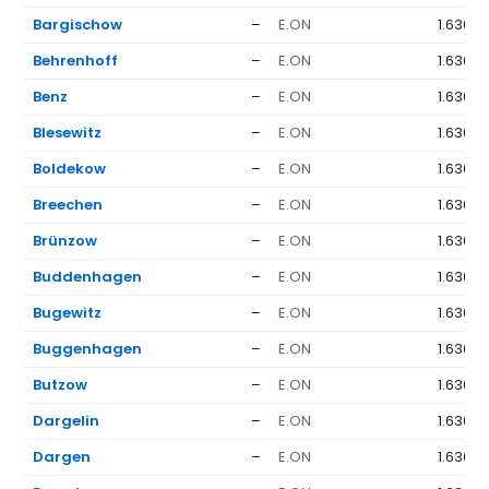
Bargischow
–
E.ON
1.636 €
Behrenhoff
–
E.ON
1.636 €
Benz
–
E.ON
1.636 €
Blesewitz
–
E.ON
1.636 €
Boldekow
–
E.ON
1.636 €
Breechen
–
E.ON
1.636 €
Brünzow
–
E.ON
1.636 €
Buddenhagen
–
E.ON
1.636 €
Bugewitz
–
E.ON
1.636 €
Buggenhagen
–
E.ON
1.636 €
Butzow
–
E.ON
1.636 €
Dargelin
–
E.ON
1.636 €
Dargen
–
E.ON
1.636 €