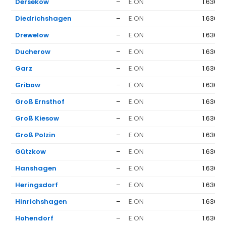
Dersekow
–
E.ON
1.636 €
Diedrichshagen
–
E.ON
1.636 €
Drewelow
–
E.ON
1.636 €
Ducherow
–
E.ON
1.636 €
Garz
–
E.ON
1.636 €
Gribow
–
E.ON
1.636 €
Groß Ernsthof
–
E.ON
1.636 €
Groß Kiesow
–
E.ON
1.636 €
Groß Polzin
–
E.ON
1.636 €
Gützkow
–
E.ON
1.636 €
Hanshagen
–
E.ON
1.636 €
Heringsdorf
–
E.ON
1.636 €
Hinrichshagen
–
E.ON
1.636 €
Hohendorf
–
E.ON
1.636 €