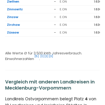
Ziethen
–
E.ON
1.636 €
Zinnowitz
–
E.ON
1.636 €
Zinzow
–
E.ON
1.636 €
Zirchow
–
E.ON
1.636 €
Züssow
–
E.ON
1.636 €
Alle Werte Ø für 3.500 kWh Jahresverbrauch.
[5]
[1]
[2]
[3]
Einwohnerzahlen
.
Vergleich mit anderen Landkreisen in
Mecklenburg-Vorpommern
Landkreis Ostvorpommern belegt Platz
4
von