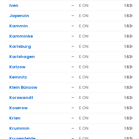
Iven
–
E.ON
1.636 €
Japenzin
–
E.ON
1.636 €
Kammin
–
E.ON
1.636 €
Kamminke
–
E.ON
1.636 €
Karlsburg
–
E.ON
1.636 €
Karlshagen
–
E.ON
1.636 €
Katzow
–
E.ON
1.636 €
Kemnitz
–
E.ON
1.636 €
Klein Bünzow
–
E.ON
1.636 €
Korswandt
–
E.ON
1.636 €
Koserow
–
E.ON
1.636 €
Krien
–
E.ON
1.636 €
Krummin
–
E.ON
1.636 €
Krusenfelde
–
E.ON
1.636 €