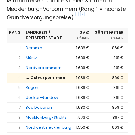
18 Landkreisen und kreisfreien Städten in
Mecklenburg-Vorpommern (Rang 1 = höchste
[1]
[2]
Grundversorgungspreise).
RANG
LANDKREIS /
GV Ø
GÜNSTIGSTER
ER
KREISFREIE STADT
€/JAHR
€/JAHR
1
Demmin
1.636 €
860 €
2
Müritz
1.636 €
861 €
3
Nordvorpommern
1.636 €
861 €
4
→ Ostvorpommern
1.636 €
860 €
5
Rügen
1.636 €
861 €
6
Uecker-Randow
1.636 €
861 €
7
Bad Doberan
1.580 €
858 €
8
Mecklenburg-Strelitz
1.573 €
867 €
9
Nordwestmecklenburg
1.550 €
863 €