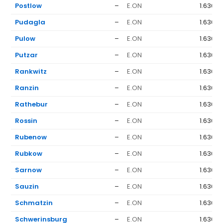
Postlow
–
E.ON
1.636 €
Pudagla
–
E.ON
1.636 €
Pulow
–
E.ON
1.636 €
Putzar
–
E.ON
1.636 €
Rankwitz
–
E.ON
1.636 €
Ranzin
–
E.ON
1.636 €
Rathebur
–
E.ON
1.636 €
Rossin
–
E.ON
1.636 €
Rubenow
–
E.ON
1.636 €
Rubkow
–
E.ON
1.636 €
Sarnow
–
E.ON
1.636 €
Sauzin
–
E.ON
1.636 €
Schmatzin
–
E.ON
1.636 €
Schwerinsburg
–
E.ON
1.636 €