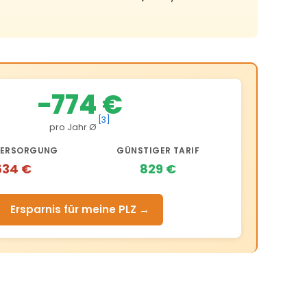
−774 €
[3]
pro Jahr Ø
ERSORGUNG
GÜNSTIGER TARIF
634 €
829 €
Ersparnis für meine PLZ →