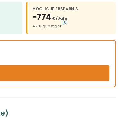
MÖGLICHE ERSPARNIS
−774
€/Jahr
[3]
47 % günstiger
te)