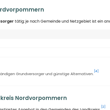
Nordvorpommern
rsorger
tätig; je nach Gemeinde und Netzgebiet ist ein 
[4]
ändigen Grundversorger und günstige Alternativen.
dkreis Nordvorpommern
[2]
ünstigstes Angebot in den Gemeinden des Landkreiss.