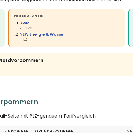
PREISGARANTIE
SWM
73 PLZs
NEW Energie & Wasser
1 PLZ
eis Nordvorpommern
vorpommern
ail-Seite mit PLZ-genauem Tarifvergleich.
EINWOHNER
GRUNDVERSORGER
GV