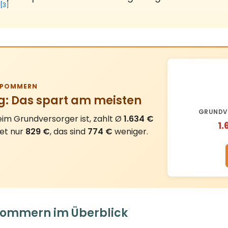
[3]
RPOMMERN
g: Das spart am meisten
GRUNDV
im Grundversorger ist, zahlt Ø
1.634 €
1.
tet nur
829 €
, das sind
774 €
weniger.
pommern im Überblick