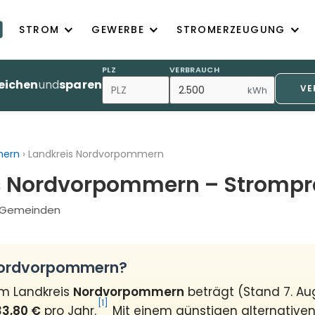
STROM
GEWERBE
STROMERZEUGUNG
PLZ
VERBRAUCH
eichen
und
sparen
VE
kWh
mern
›
Landkreis Nordvorpommern
s Nordvorpommern – Strompr
4 Gemeinden
 Nordvorpommern?
im Landkreis
Nordvorpommern
beträgt (Stand 7. A
[1]
33,80 €
pro Jahr.
Mit einem günstigen alternativen 