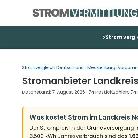
Zum
Inhalt
springen
⚡
Strom vergl
Stromvergleich Deutschland
›
Mecklenburg-Vorpom
Stromanbieter Landkrei
Datenstand:
7. August 2026
· 74 Postleitzahlen, 7
Was kostet Strom im Landkreis
Der Strompreis in der Grundversorgung 
3.500 kWh Jahresverbrauch sind das
1.6