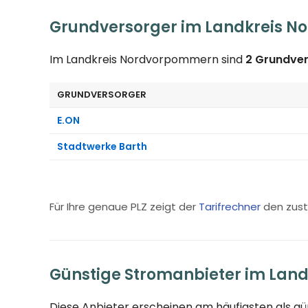
Grundversorger im Landkreis 
Im Landkreis Nordvorpommern sind
2 Grundve
GRUNDVERSORGER
E.ON
Stadtwerke Barth
Für Ihre genaue PLZ zeigt der
Tarifrechner
den zust
Günstige Stromanbieter im Lan
Diese Anbieter erscheinen am häufigsten als g