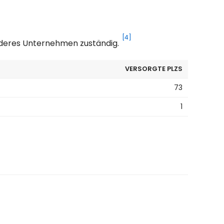
[4]
anderes Unternehmen zuständig.
VERSORGTE PLZS
73
1