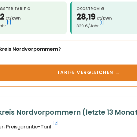
GSTER TARIF Ø
ÖKOSTROM Ø
22
28,19
ct/kWh
ct/kWh
[1]
[1]
ahr
829 €/Jahr
ndkreis Nordvorpommern?
TARIFE VERGLEICHEN →
reis Nordvorpommern (letzte 13 Mona
[2]
n Preisgarantie-Tarif.