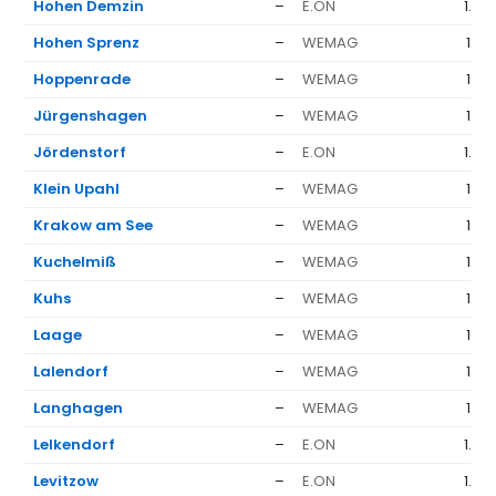
Hohen Demzin
–
E.ON
1.63
Hohen Sprenz
–
WEMAG
1.37
Hoppenrade
–
WEMAG
1.37
Jürgenshagen
–
WEMAG
1.37
Jördenstorf
–
E.ON
1.63
Klein Upahl
–
WEMAG
1.37
Krakow am See
–
WEMAG
1.37
Kuchelmiß
–
WEMAG
1.37
Kuhs
–
WEMAG
1.37
Laage
–
WEMAG
1.37
Lalendorf
–
WEMAG
1.37
Langhagen
–
WEMAG
1.37
Lelkendorf
–
E.ON
1.63
Levitzow
–
E.ON
1.63