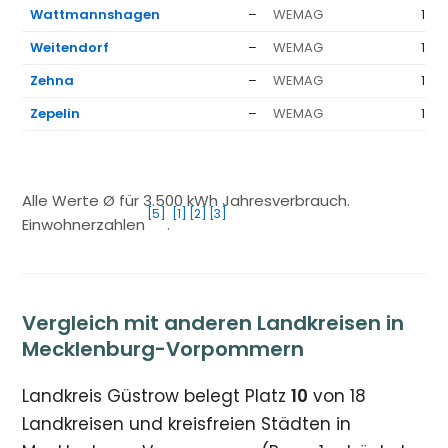
Wattmannshagen
–
WEMAG
1.37
Weitendorf
–
WEMAG
1.37
Zehna
–
WEMAG
1.37
Zepelin
–
WEMAG
1.37
Alle Werte Ø für 3.500 kWh Jahresverbrauch.
[5]
[1]
[2]
[3]
Einwohnerzahlen
.
Vergleich mit anderen Landkreisen in
Mecklenburg-Vorpommern
Landkreis Güstrow belegt Platz
10
von 18
Landkreisen und kreisfreien Städten in