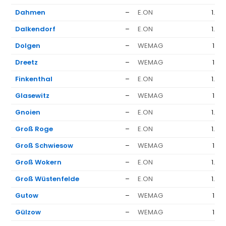
Dahmen
–
E.ON
1.63
Dalkendorf
–
E.ON
1.63
Dolgen
–
WEMAG
1.37
Dreetz
–
WEMAG
1.37
Finkenthal
–
E.ON
1.63
Glasewitz
–
WEMAG
1.37
Gnoien
–
E.ON
1.63
Groß Roge
–
E.ON
1.63
Groß Schwiesow
–
WEMAG
1.37
Groß Wokern
–
E.ON
1.63
Groß Wüstenfelde
–
E.ON
1.63
Gutow
–
WEMAG
1.37
Gülzow
–
WEMAG
1.37