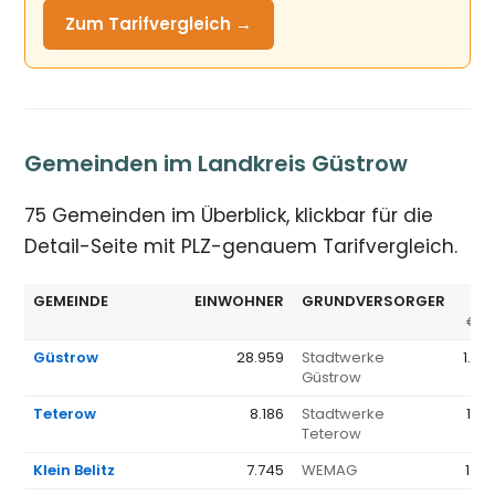
Zum Tarifvergleich →
Gemeinden im Landkreis Güstrow
75 Gemeinden im Überblick, klickbar für die
Detail-Seite mit PLZ-genauem Tarifvergleich.
GEMEINDE
EINWOHNER
GRUNDVERSORGER
GV
€/J
Güstrow
28.959
Stadtwerke
1.38
Güstrow
Teterow
8.186
Stadtwerke
1.41
Teterow
Klein Belitz
7.745
WEMAG
1.37