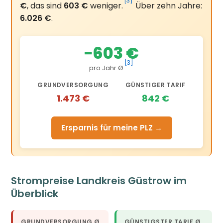
[3]
€
, das sind
603 €
weniger.
Über zehn Jahre:
6.026 €
.
−603 €
[3]
pro Jahr Ø
GRUNDVERSORGUNG
GÜNSTIGER TARIF
1.473 €
842 €
Ersparnis für meine PLZ →
Strompreise Landkreis Güstrow im
Überblick
GRUNDVERSORGUNG Ø
GÜNSTIGSTER TARIF Ø