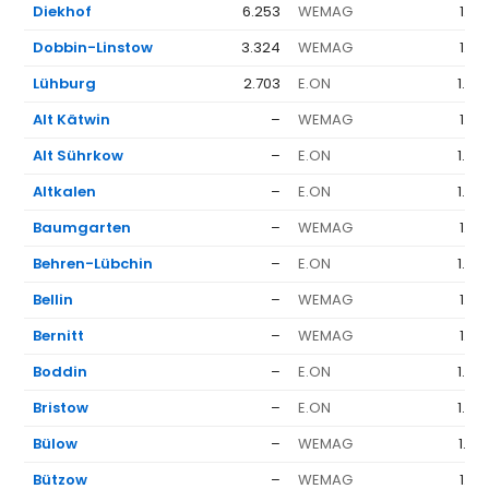
Diekhof
6.253
WEMAG
1.37
Dobbin-Linstow
3.324
WEMAG
1.37
Lühburg
2.703
E.ON
1.63
Alt Kätwin
–
WEMAG
1.37
Alt Sührkow
–
E.ON
1.63
Altkalen
–
E.ON
1.63
Baumgarten
–
WEMAG
1.37
Behren-Lübchin
–
E.ON
1.63
Bellin
–
WEMAG
1.37
Bernitt
–
WEMAG
1.37
Boddin
–
E.ON
1.63
Bristow
–
E.ON
1.63
Bülow
–
WEMAG
1.50
Bützow
–
WEMAG
1.37