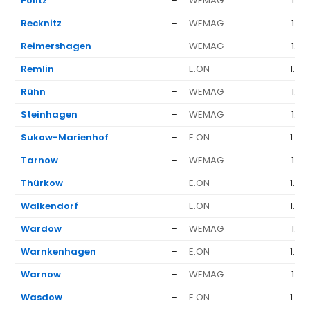
Pölitz
–
WEMAG
1.37
Recknitz
–
WEMAG
1.37
Reimershagen
–
WEMAG
1.37
Remlin
–
E.ON
1.63
Rühn
–
WEMAG
1.37
Steinhagen
–
WEMAG
1.37
Sukow-Marienhof
–
E.ON
1.63
Tarnow
–
WEMAG
1.37
Thürkow
–
E.ON
1.63
Walkendorf
–
E.ON
1.63
Wardow
–
WEMAG
1.37
Warnkenhagen
–
E.ON
1.63
Warnow
–
WEMAG
1.37
Wasdow
–
E.ON
1.63