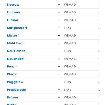
Liessow
–
WEMAG
1.37
Lohmen
–
WEMAG
1.37
Lüssow
–
WEMAG
1.37
Matgendorf
–
E.ON
1.63
Mistorf
–
WEMAG
1.37
Mühl Rosin
–
WEMAG
1.37
Neu Heinde
–
E.ON
1.63
Neuendorf
–
WEMAG
1.37
Penzin
–
WEMAG
1.37
Plaaz
–
WEMAG
1.37
Poggelow
–
E.ON
1.63
Prebberede
–
E.ON
1.63
Prüzen
–
WEMAG
1.37