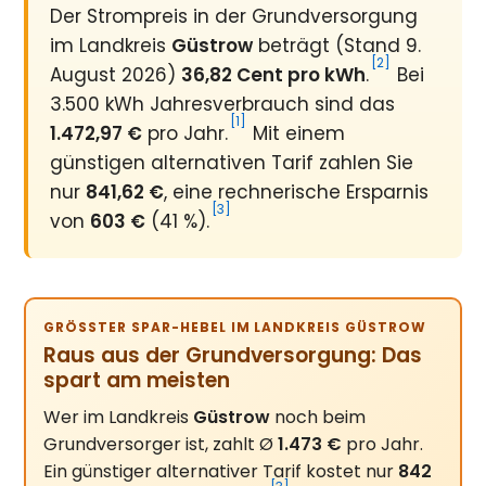
Der Strompreis in der Grundversorgung
im Landkreis
Güstrow
beträgt (Stand 9.
[2]
August 2026)
36,82 Cent pro kWh
.
Bei
3.500 kWh Jahresverbrauch sind das
[1]
1.472,97 €
pro Jahr.
Mit einem
günstigen alternativen Tarif zahlen Sie
nur
841,62 €
, eine rechnerische Ersparnis
[3]
von
603 €
(41 %).
GRÖSSTER SPAR-HEBEL IM LANDKREIS GÜSTROW
Raus aus der Grundversorgung: Das
spart am meisten
Wer im Landkreis
Güstrow
noch beim
Grundversorger ist, zahlt Ø
1.473 €
pro Jahr.
Ein günstiger alternativer Tarif kostet nur
842