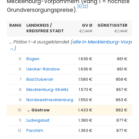
Mecklenburg-Vorpommern (Rang 1 = höchste
[1]
[2]
Grundversorgungspreise).
RANG
LANDKREIS /
GV Ø
GÜNSTIGSTER
ER
KREISFREIE STADT
€/JAHR
€/JAHR
… Plätze 1–4 ausgeblendet (
alle in Mecklenburg-Vorpo
→
)
5
Rügen
1.636 €
861 €
6
Uecker-Randow
1.636 €
861 €
7
Bad Doberan
1.580 €
858 €
8
Mecklenburg-Strelitz
1.573 €
867 €
9
Nordwestmecklenburg
1.550 €
863 €
10
→ Güstrow
1.433 €
882 €
11
Ludwigslust
1.380 €
877 €
12
Parchim
1.363 €
877 €