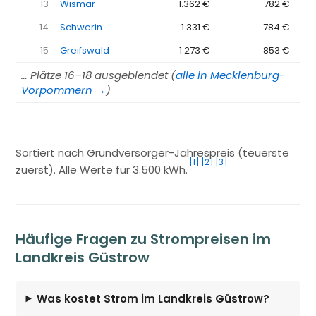
13
Wismar
1.362 €
782 €
14
Schwerin
1.331 €
784 €
15
Greifswald
1.273 €
853 €
… Plätze 16–18 ausgeblendet (
alle in Mecklenburg-
Vorpommern →
)
Sortiert nach Grundversorger-Jahrespreis (teuerste
[1]
[2]
[3]
zuerst). Alle Werte für 3.500 kWh.
Häufige Fragen zu Strompreisen im
Landkreis Güstrow
Was kostet Strom im Landkreis Güstrow?