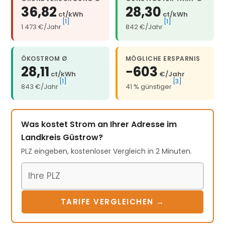
36,82
28,30
ct/kWh
ct/kWh
[1]
[1]
1.473 €/Jahr
842 €/Jahr
ÖKOSTROM Ø
MÖGLICHE ERSPARNIS
28,11
−603
ct/kWh
€/Jahr
[1]
[3]
843 €/Jahr
41 % günstiger
Was kostet Strom an Ihrer Adresse im
Landkreis Güstrow?
PLZ eingeben, kostenloser Vergleich in 2 Minuten.
Postleitzahl
TARIFE VERGLEICHEN →