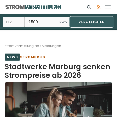
Zum
Inhalt
springen
kWh
VERGLEICHEN
stromvermittlung.de
›
Meldungen
NEWS
STROMPREIS
Stadtwerke Marburg senken
Strompreise ab 2026