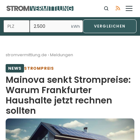
Zum
Inhalt
springen
kWh
VERGLEICHEN
stromvermittlung.de
›
Meldungen
NEWS
STROMPREIS
Mainova senkt Strompreise:
Warum Frankfurter
Haushalte jetzt rechnen
sollten