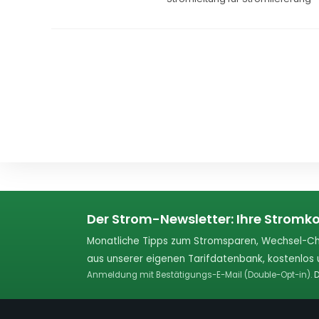
Der Strom-Newsletter: Ihre Stromko
Monatliche Tipps zum Stromsparen, Wechsel-Ch
aus unserer eigenen Tarifdatenbank, kostenlos u
Anmeldung mit Bestätigungs-E-Mail (Double-Opt-in).
D