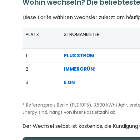
Wohin wechseln? Die beliebtest
Diese Tarife wählten Wechsler zuletzt am häufig
PLATZ
STROMANBIETER
Beliebteste Tarife beim Anbieterwechsel; Referenzpr
1
PLUS STROM
2
IMMERGRÜN!
3
E.ON
* Referenzpreis Berlin (PLZ 10115), 3.500 kWh/Jahr, erst
Energy sind, hängt von Ihrer Postleitzahl ab.
Der Wechsel selbst ist kostenlos, die Kündigun