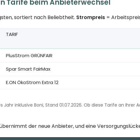
en Tarife beim Anbieterwechsel
sten, sortiert nach Beliebtheit.
Strompreis
= Arbeitspreis
TARIF
eise für Berlin bei 3.500 kWh Jahresverbrauch, erstes Jahr in
PlusStrom GRÜNFAIR
Spar Smart FairMax
E.ON ÖkoStrom Extra 12
es Jahr inklusive Boni, Stand 01.07.2026. Ob diese Tarife an Ihrer 
g übernimmt der neue Anbieter, und eine Versorgungslücke