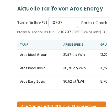
Aktuelle Tarife von Aras Energy
Tarife für Ihre PLZ:
Preise & Abschluss für PLZ
10707
(3.500 kWh/Jahr). 3 T
TARIF
ARBEITSPREIS
GRU
Aras Ideal Green
31,47 ct/kWh
13,
Aras Ideal Basic
30,76 ct/kWh
10,
Aras Easy Basic
30,52 ct/kWh
8,7
Alle Tarife für PLZ 10707 im Stromrechner →