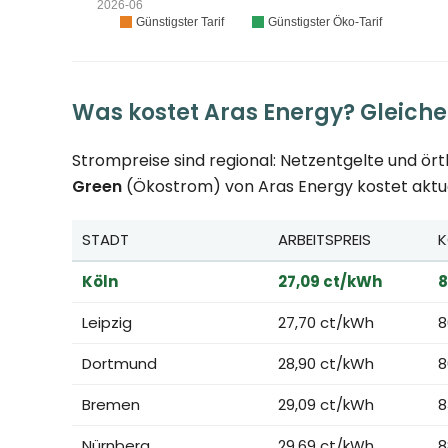
Was kostet Aras Energy? Gleicher
Strompreise sind regional: Netzentgelte und ör
Green
(Ökostrom) von Aras Energy kostet aktuel
STADT
ARBEITSPREIS
K
Köln
27,09 ct/kWh
8
Leipzig
27,70 ct/kWh
8
Dortmund
28,90 ct/kWh
8
Bremen
29,09 ct/kWh
8
Nürnberg
29,69 ct/kWh
8