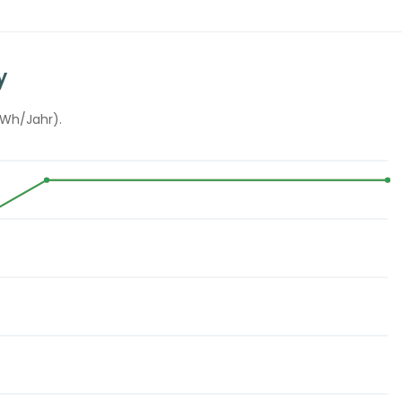
y
kWh/Jahr).