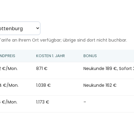
arife an Ihrem Ort verfügbar; übrige sind dort nicht buchbar.
NDPREIS
KOSTEN 1. JAHR
BONUS
22 €/Mon.
871 €
Neukunde 189 €, Sofort
24 €/Mon.
1.038 €
Neukunde 162 €
6 €/Mon.
1.173 €
–