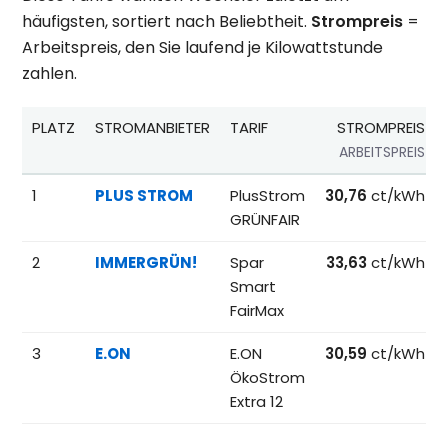
häufigsten, sortiert nach Beliebtheit.
Strompreis
=
Arbeitspreis, den Sie laufend je Kilowattstunde
zahlen.
PLATZ
STROMANBIETER
TARIF
STROMPREIS
ARBEITSPREIS
Beliebteste Tarife beim Anbieterwechsel; Referenzpreise fü
1
PLUS STROM
PlusStrom
30,76
ct/kWh
GRÜNFAIR
2
IMMERGRÜN!
Spar
33,63
ct/kWh
Smart
FairMax
3
E.ON
E.ON
30,59
ct/kWh
ÖkoStrom
Extra 12