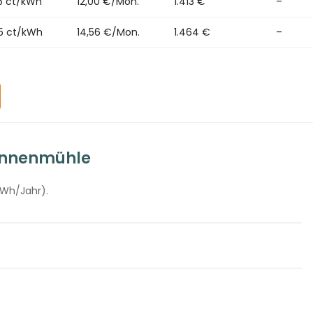
5 ct/kWh
12,00 €/Mon.
1.413 €
–
5 ct/kWh
14,56 €/Mon.
1.464 €
–
Wennenmühle
kWh/Jahr).