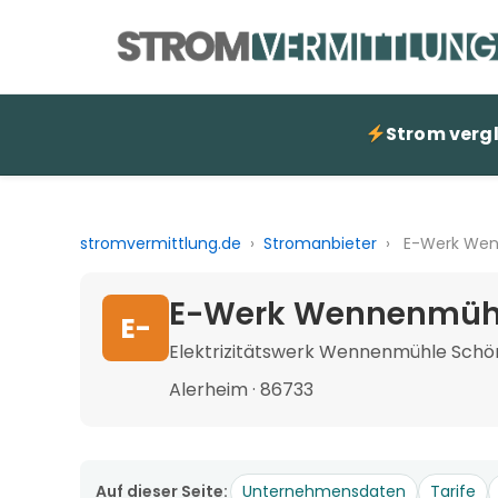
Strom verg
stromvermittlung.de
›
Stromanbieter
›
E-Werk We
E-Werk Wennenmühle
E-
Elektrizitätswerk Wennenmühle Schö
Alerheim · 86733
Auf dieser Seite:
Unternehmensdaten
Tarife