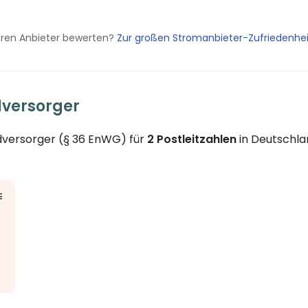
eren Anbieter bewerten?
Zur großen Stromanbieter-Zufriedenhe
versorger
dversorger (§ 36 EnWG) für
2 Postleitzahlen
in Deutschla
E