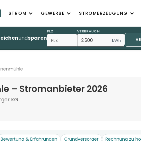
STROM
GEWERBE
STROMERZEUGUNG
PLZ
VERBRAUCH
leichen
und
sparen
V
kWh
nnenmühle
 – Stromanbieter 2026
rger KG
Bewertung & Erfahrungen
Grundversorger
Rechnung zu h