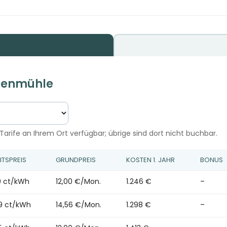
nnenmühle
arife an Ihrem Ort verfügbar; übrige sind dort nicht buchbar.
ITSPREIS
GRUNDPREIS
KOSTEN 1. JAHR
BONUS
9 ct/kWh
12,00 €/Mon.
1.246 €
–
9 ct/kWh
14,56 €/Mon.
1.298 €
–