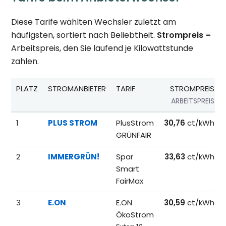
Diese Tarife wählten Wechsler zuletzt am
häufigsten, sortiert nach Beliebtheit.
Strompreis
=
Arbeitspreis, den Sie laufend je Kilowattstunde
zahlen.
PLATZ
STROMANBIETER
TARIF
STROMPREIS
ARBEITSPREIS
Beliebteste Tarife beim Anbieterwechsel; Referenzpreise fü
1
PLUS STROM
PlusStrom
30,76
ct/kWh
GRÜNFAIR
2
IMMERGRÜN!
Spar
33,63
ct/kWh
Smart
FairMax
3
E.ON
E.ON
30,59
ct/kWh
ÖkoStrom