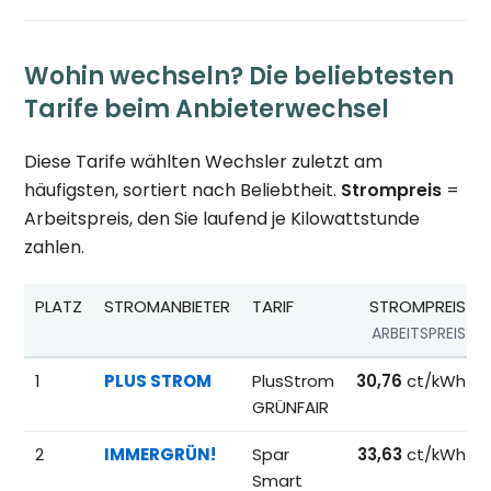
Wohin wechseln? Die beliebtesten
Tarife beim Anbieterwechsel
Diese Tarife wählten Wechsler zuletzt am
häufigsten, sortiert nach Beliebtheit.
Strompreis
=
Arbeitspreis, den Sie laufend je Kilowattstunde
zahlen.
PLATZ
STROMANBIETER
TARIF
STROMPREIS
ARBEITSPREIS
Beliebteste Tarife beim Anbieterwechsel; Referenzpreise fü
1
PLUS STROM
PlusStrom
30,76
ct/kWh
GRÜNFAIR
2
IMMERGRÜN!
Spar
33,63
ct/kWh
Smart