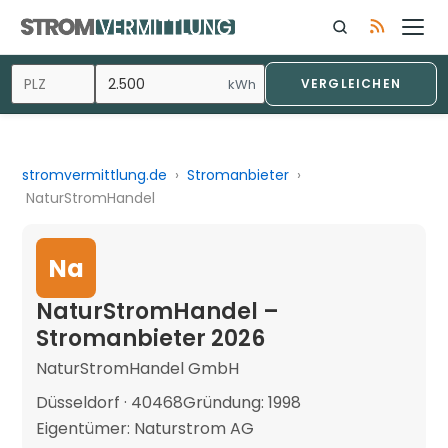
kWh
VERGLEICHEN
stromvermittlung.de
›
Stromanbieter
›
NaturStromHandel
Na
NaturStromHandel –
Stromanbieter 2026
NaturStromHandel GmbH
Düsseldorf · 40468
Gründung: 1998
Eigentümer: Naturstrom AG