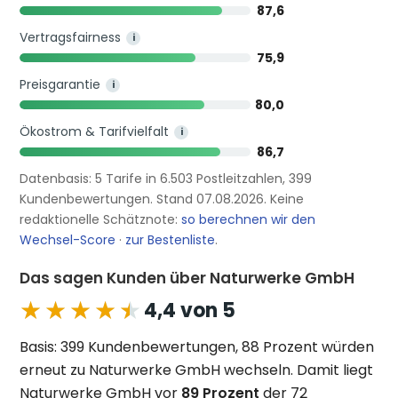
87,6
Vertragsfairness
i
75,9
Preisgarantie
i
80,0
Ökostrom & Tarifvielfalt
i
86,7
Datenbasis: 5 Tarife in 6.503 Postleitzahlen, 399
Kundenbewertungen. Stand 07.08.2026. Keine
redaktionelle Schätznote:
so berechnen wir den
Wechsel-Score
·
zur Bestenliste
.
Das sagen Kunden über Naturwerke GmbH
★★★★★
★★★★★
4,4 von 5
Basis: 399 Kundenbewertungen, 88 Prozent würden
erneut zu Naturwerke GmbH wechseln. Damit liegt
Naturwerke GmbH vor
89 Prozent
der 72