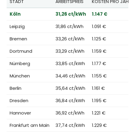
STADT
ARBEITSPREIS
KOSTEN PRO JAHR*
Köln
31,26 ct/kWh
1.147 €
Leipzig
31,86 ct/kWh
1.091 €
Bremen
33,26 ct/kWh
1.125 €
Dortmund
33,29 ct/kWh
1.159 €
Nürnberg
33,85 ct/kWh
1.177 €
München
34,46 ct/kWh
1.155 €
Berlin
35,64 ct/kWh
1.161 €
Dresden
36,84 ct/kWh
1.195 €
Hannover
36,92 ct/kWh
1.221 €
Frankfurt am Main
37,74 ct/kWh
1.229 €