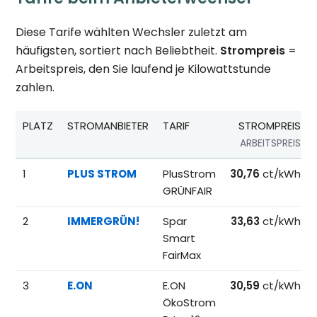
Diese Tarife wählten Wechsler zuletzt am
häufigsten, sortiert nach Beliebtheit.
Strompreis
=
Arbeitspreis, den Sie laufend je Kilowattstunde
zahlen.
PLATZ
STROMANBIETER
TARIF
STROMPREIS
ARBEITSPREIS
Beliebteste Tarife beim Anbieterwechsel; Referenzpreise fü
1
PLUS STROM
PlusStrom
30,76
ct/kWh
GRÜNFAIR
2
IMMERGRÜN!
Spar
33,63
ct/kWh
Smart
FairMax
3
E.ON
E.ON
30,59
ct/kWh
ÖkoStrom