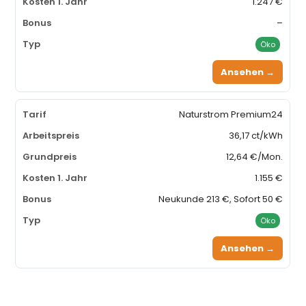
1.247 €
–
Öko
Ansehen →
Naturstrom Premium24
36,17 ct/kWh
12,64 €/Mon.
1.155 €
Neukunde 213 €, Sofort 50 €
Öko
Ansehen →