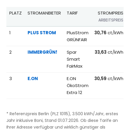
PLATZ
STROMANBIETER
TARIF
STROMPREIS
ARBEITSPREIS
Beliebteste Tarife beim Anbieterwechsel; Referenzpreise fü
1
PLUS STROM
PlusStrom
30,76
ct/kWh
GRÜNFAIR
2
IMMERGRÜN!
Spar
33,63
ct/kWh
Smart
FairMax
3
E.ON
E.ON
30,59
ct/kWh
ÖkoStrom
Extra 12
* Referenzpreis Berlin (PLZ 10115), 3.500 kWh/Jahr, erstes
Jahr inklusive Boni, Stand 01.07.2026. Ob diese Tarife an
Ihrer Adresse verfügbar und wirklich günstiger als