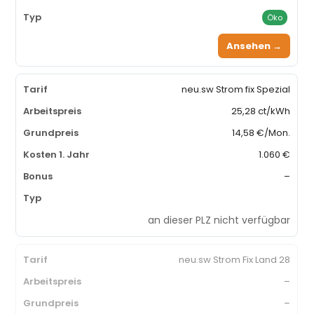
Öko
Ansehen →
neu.sw Strom fix Spezial
25,28 ct/kWh
14,58 €/Mon.
1.060 €
–
an dieser PLZ nicht verfügbar
neu.sw Strom Fix Land 28
–
–