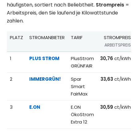
häufigsten, sortiert nach Beliebtheit.
Strompreis
=
Arbeitspreis, den Sie laufend je Kilowattstunde
zahlen.
PLATZ
STROMANBIETER
TARIF
STROMPREIS
ARBEITSPREIS
Beliebteste Tarife beim Anbieterwechsel; Referenzpreise fü
1
PLUS STROM
PlusStrom
30,76
ct/kWh
GRÜNFAIR
2
IMMERGRÜN!
Spar
33,63
ct/kWh
Smart
FairMax
3
E.ON
E.ON
30,59
ct/kWh
ÖkoStrom
Extra 12