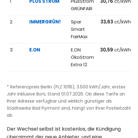
1
PLUS STROM
PlusStrom
30,76
ct/kWh
GRÜNFAIR
2
IMMERGRÜN!
Spar
33,63
ct/kWh
Smart
FairMax
3
E.ON
E.ON
30,59
ct/kWh
ÖkoStrom
Extra 12
* Referenzpreis Berlin (PLZ 10115), 3.500 kWh/Jahr, erstes
Jahr inklusive Boni, Stand 01.07.2026. Ob diese Tarife an
Ihrer Adresse verfügbar und wirklich günstiger als
Stadtwerke Bad Pyrmont sind, hängt von Ihrer Postleitzahl
ab.
Der Wechsel selbst ist kostenlos, die Kündigung
übernimmt der neue Anbieter, und eine