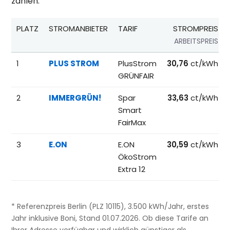
zahlen.
PLATZ
STROMANBIETER
TARIF
STROMPREIS
ARBEITSPREIS
Beliebteste Tarife beim Anbieterwechsel; Referenzpreise fü
1
PLUS STROM
PlusStrom
30,76
ct/kWh
GRÜNFAIR
2
IMMERGRÜN!
Spar
33,63
ct/kWh
Smart
FairMax
3
E.ON
E.ON
30,59
ct/kWh
ÖkoStrom
Extra 12
* Referenzpreis Berlin (PLZ 10115), 3.500 kWh/Jahr, erstes
Jahr inklusive Boni, Stand 01.07.2026. Ob diese Tarife an
Ihrer Adresse verfügbar und wirklich günstiger als