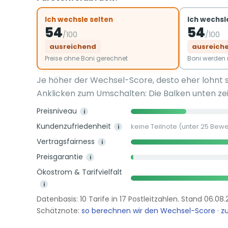
Ich wechsle selten
Ich wechsle
54
54
/100
/100
ausreichend
ausreich
Preise ohne Boni gerechnet
Boni werde
Je höher der Wechsel-Score, desto eher lohnt 
Anklicken zum Umschalten: Die Balken unten zei
Preisniveau
i
Kundenzufriedenheit
keine Teilnote (unter 25 Bew
i
Vertragsfairness
i
Preisgarantie
i
Ökostrom & Tarifvielfalt
i
Datenbasis: 10 Tarife in 17 Postleitzahlen. Stand 06.08
Schätznote:
so berechnen wir den Wechsel-Score
·
zu