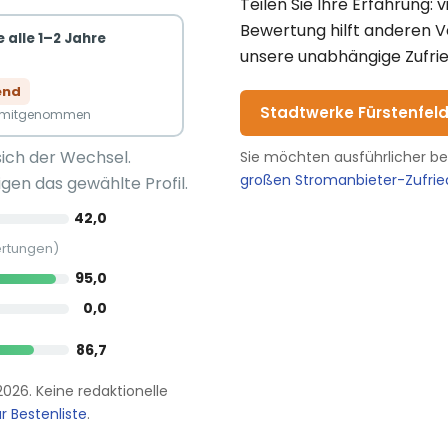
Teilen Sie Ihre Erfahrung: 
Bewertung hilft anderen 
 alle 1–2 Jahre
unsere unabhängige Zufrie
end
Stadtwerke Fürstenfeld
n mitgenommen
sich der Wechsel.
Sie möchten ausführlicher b
großen Stromanbieter-Zufri
gen das gewählte Profil.
42,0
ertungen)
95,0
0,0
86,7
.2026. Keine redaktionelle
r Bestenliste
.