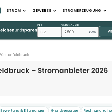
STROM
GEWERBE
STROMERZEUGUNG
PLZ
VERBRAUCH
leichen
und
sparen
V
kWh
Fürstenfeldbruck
eldbruck – Stromanbieter 2026
Bewertung & Erfahrungen
Grundversorger
Rechnung zu h