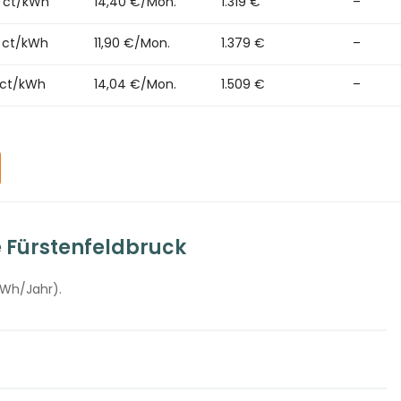
5 ct/kWh
14,40 €/Mon.
1.319 €
–
2 ct/kWh
11,90 €/Mon.
1.379 €
–
 ct/kWh
14,04 €/Mon.
1.509 €
–
e Fürstenfeldbruck
kWh/Jahr).