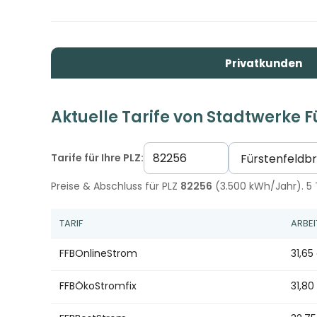
Privatkunden
Aktuelle Tarife von Stadtwerke 
Tarife für Ihre PLZ:
Preise & Abschluss für PLZ
82256
(3.500 kWh/Jahr). 5 T
TARIF
ARBEI
FFBOnlineStrom
31,65
FFBÖkoStromfix
31,8