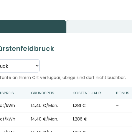
Fürstenfeldbruck
arife an Ihrem Ort verfügbar; übrige sind dort nicht buchbar.
TSPREIS
GRUNDPREIS
KOSTEN 1. JAHR
BONUS
 ct/kWh
14,40 €/Mon.
1.281 €
–
0 ct/kWh
14,40 €/Mon.
1.286 €
–