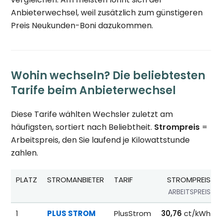
Anbieterwechsel, weil zusätzlich zum günstigeren
Preis Neukunden-Boni dazukommen.
Wohin wechseln? Die beliebtesten
Tarife beim Anbieterwechsel
Diese Tarife wählten Wechsler zuletzt am
häufigsten, sortiert nach Beliebtheit.
Strompreis
=
Arbeitspreis, den Sie laufend je Kilowattstunde
zahlen.
PLATZ
STROMANBIETER
TARIF
STROMPREIS
ARBEITSPREIS
Beliebteste Tarife beim Anbieterwechsel; Referenzpreise fü
1
PLUS STROM
PlusStrom
30,76
ct/kWh