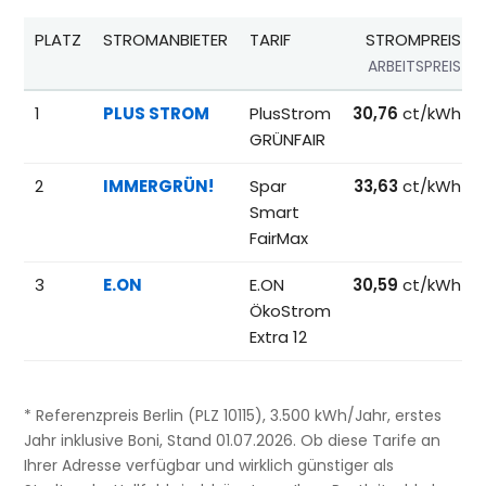
PLATZ
STROMANBIETER
TARIF
STROMPREIS
ARBEITSPREIS
Beliebteste Tarife beim Anbieterwechsel; Referenzpreise fü
1
PLUS STROM
PlusStrom
30,76
ct/kWh
GRÜNFAIR
2
IMMERGRÜN!
Spar
33,63
ct/kWh
Smart
FairMax
3
E.ON
E.ON
30,59
ct/kWh
ÖkoStrom
Extra 12
* Referenzpreis Berlin (PLZ 10115), 3.500 kWh/Jahr, erstes
Jahr inklusive Boni, Stand 01.07.2026. Ob diese Tarife an
Ihrer Adresse verfügbar und wirklich günstiger als