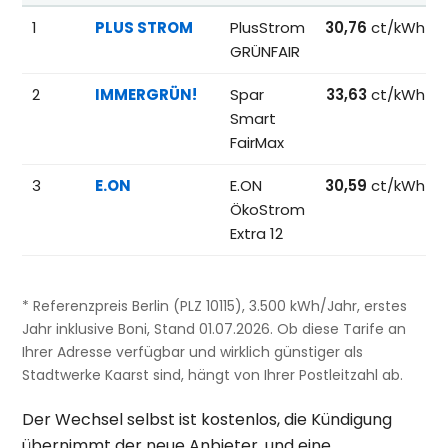
Beliebteste Tarife beim Anbieterwechsel; Referenzpreise fü
1
PLUS STROM
PlusStrom
30,76
ct/kWh
GRÜNFAIR
2
IMMERGRÜN!
Spar
33,63
ct/kWh
Smart
FairMax
3
E.ON
E.ON
30,59
ct/kWh
ÖkoStrom
Extra 12
* Referenzpreis Berlin (PLZ 10115), 3.500 kWh/Jahr, erstes
Jahr inklusive Boni, Stand 01.07.2026. Ob diese Tarife an
Ihrer Adresse verfügbar und wirklich günstiger als
Stadtwerke Kaarst sind, hängt von Ihrer Postleitzahl ab.
Der Wechsel selbst ist kostenlos, die Kündigung
übernimmt der neue Anbieter, und eine