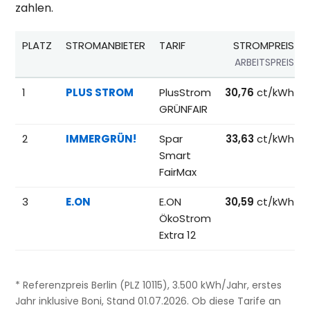
zahlen.
PLATZ
STROMANBIETER
TARIF
STROMPREIS
ARBEITSPREIS
Beliebteste Tarife beim Anbieterwechsel; Referenzpreise fü
1
PLUS STROM
PlusStrom
30,76
ct/kWh
GRÜNFAIR
2
IMMERGRÜN!
Spar
33,63
ct/kWh
Smart
FairMax
3
E.ON
E.ON
30,59
ct/kWh
ÖkoStrom
Extra 12
* Referenzpreis Berlin (PLZ 10115), 3.500 kWh/Jahr, erstes
Jahr inklusive Boni, Stand 01.07.2026. Ob diese Tarife an