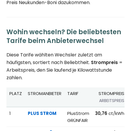
Preis Neukunden-Boni dazukommen.
Wohin wechseln? Die beliebtesten
Tarife beim Anbieterwechsel
Diese Tarife wählten Wechsler zuletzt am
häufigsten, sortiert nach Beliebtheit.
Strompreis
=
Arbeitspreis, den Sie laufend je Kilowattstunde
zahlen.
PLATZ
STROMANBIETER
TARIF
STROMPREIS
ARBEITSPREIS
Beliebteste Tarife beim Anbieterwechsel; Referenzpreise fü
1
PLUS STROM
PlusStrom
30,76
ct/kWh
GRÜNFAIR