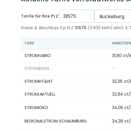
Tarife für Ihre PLZ:
Preise & Abschluss für PLZ
31675
(3.500 kWh/Jahr). 5 T
TARIF
ARBEITSPR
STROMVARIO
31,90 ct
STROMBASIS
–
STROMHT&NT
32,36 ct
STROM.AKTUELL
32,94 ct
STROMÖKO
34,05 ct
REGIONALSTROM SCHAUMBURG
34,28 ct