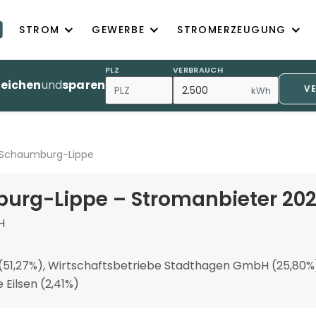
STROM
GEWERBE
STROMERZEUGUNG
PLZ
VERBRAUCH
leichen
und
sparen
V
kWh
 Schaumburg-Lippe
urg-Lippe – Stromanbieter 20
H
1,27%), Wirtschaftsbetriebe Stadthagen GmbH (25,80%),
Eilsen (2,41%)