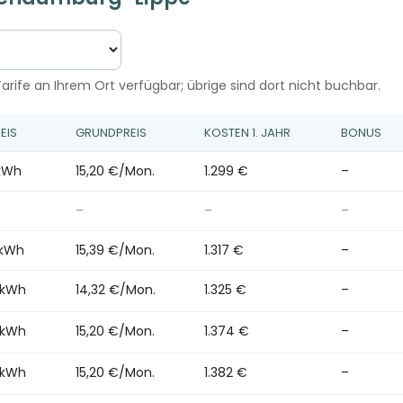
arife an Ihrem Ort verfügbar; übrige sind dort nicht buchbar.
EIS
GRUNDPREIS
KOSTEN 1. JAHR
BONUS
/kWh
15,20 €/Mon.
1.299 €
–
–
–
–
/kWh
15,39 €/Mon.
1.317 €
–
/kWh
14,32 €/Mon.
1.325 €
–
/kWh
15,20 €/Mon.
1.374 €
–
/kWh
15,20 €/Mon.
1.382 €
–