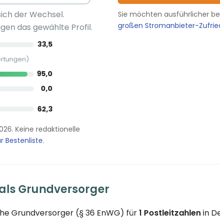
sich der Wechsel.
Sie möchten ausführlicher b
großen Stromanbieter-Zufri
gen das gewählte Profil.
33,5
ertungen)
95,0
0,0
62,3
2026. Keine redaktionelle
r Bestenliste
.
als Grundversorger
che Grundversorger (§ 36 EnWG) für
1 Postleitzahlen
in D