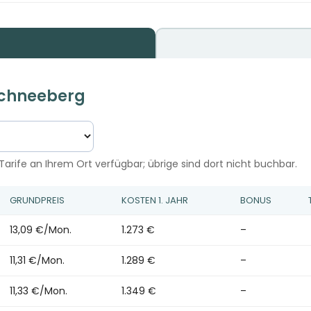
 Schneeberg
Tarife an Ihrem Ort verfügbar; übrige sind dort nicht buchbar.
GRUNDPREIS
KOSTEN 1. JAHR
BONUS
13,09 €/Mon.
1.273 €
–
11,31 €/Mon.
1.289 €
–
11,33 €/Mon.
1.349 €
–