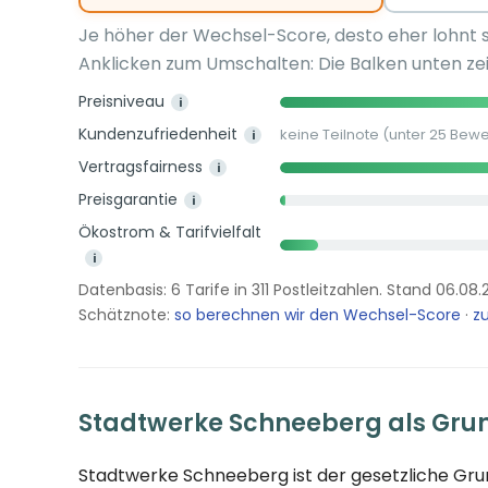
Je höher der Wechsel-Score, desto eher lohnt 
Anklicken zum Umschalten: Die Balken unten zei
Preisniveau
i
Kundenzufriedenheit
keine Teilnote (unter 25 Bew
i
Vertragsfairness
i
Preisgarantie
i
Ökostrom & Tarifvielfalt
i
Datenbasis: 6 Tarife in 311 Postleitzahlen. Stand 06.08.
Schätznote:
so berechnen wir den Wechsel-Score
·
zu
Stadtwerke Schneeberg als Gru
Stadtwerke Schneeberg ist der gesetzliche Gr