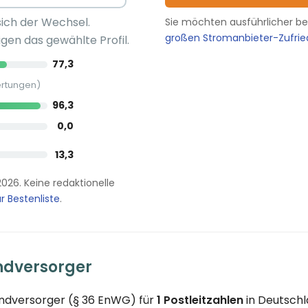
sich der Wechsel.
Sie möchten ausführlicher b
großen Stromanbieter-Zufri
gen das gewählte Profil.
77,3
ertungen)
96,3
0,0
13,3
2026. Keine redaktionelle
r Bestenliste
.
ndversorger
undversorger (§ 36 EnWG) für
1 Postleitzahlen
in Deutschl