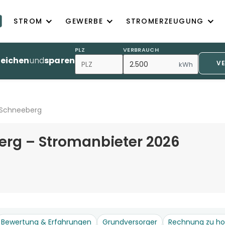
STROM
GEWERBE
STROMERZEUGUNG
PLZ
VERBRAUCH
leichen
und
sparen
V
kWh
 Schneeberg
rg – Stromanbieter 2026
Bewertung & Erfahrungen
Grundversorger
Rechnung zu h