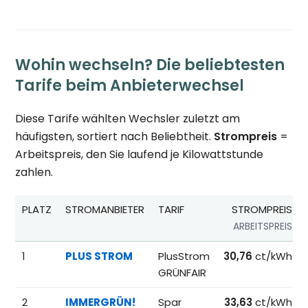
Wohin wechseln? Die beliebtesten
Tarife beim Anbieterwechsel
Diese Tarife wählten Wechsler zuletzt am
häufigsten, sortiert nach Beliebtheit.
Strompreis
=
Arbeitspreis, den Sie laufend je Kilowattstunde
zahlen.
PLATZ
STROMANBIETER
TARIF
STROMPREIS
ARBEITSPREIS
Beliebteste Tarife beim Anbieterwechsel; Referenzpreise fü
1
PLUS STROM
PlusStrom
30,76
ct/kWh
GRÜNFAIR
2
IMMERGRÜN!
Spar
33,63
ct/kWh