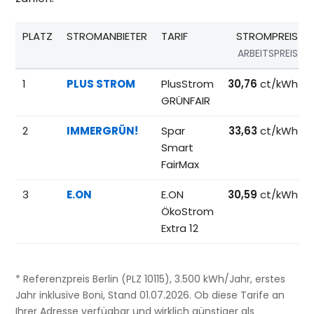
PLATZ
STROMANBIETER
TARIF
STROMPREIS
ARBEITSPREIS
Beliebteste Tarife beim Anbieterwechsel; Referenzpreise fü
1
PLUS STROM
PlusStrom
30,76
ct/kWh
GRÜNFAIR
2
IMMERGRÜN!
Spar
33,63
ct/kWh
Smart
FairMax
3
E.ON
E.ON
30,59
ct/kWh
ÖkoStrom
Extra 12
* Referenzpreis Berlin (PLZ 10115), 3.500 kWh/Jahr, erstes
Jahr inklusive Boni, Stand 01.07.2026. Ob diese Tarife an
Ihrer Adresse verfügbar und wirklich günstiger als