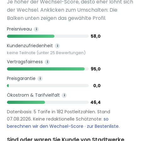
Je höher der Wechsel-Score, desto eher lohnt sich
der Wechsel. Anklicken zum Umschalten: Die
Balken unten zeigen das gewählte Profil.
Preisniveau
i
58,0
Kundenzufriedenheit
i
keine Teilnote (unter 25 Bewertungen)
Vertragsfairness
i
95,0
Preisgarantie
i
0,0
Ökostrom & Tarifvielfalt
i
46,4
Datenbasis: 5 Tarife in 182 Postleitzahlen. Stand
07.08.2026. Keine redaktionelle Schätznote:
so
berechnen wir den Wechsel-Score
·
zur Bestenliste
.
Sind oder waren Sie Kunde von Stadtwerke