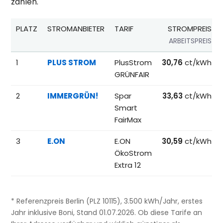
zahlen.
PLATZ
STROMANBIETER
TARIF
STROMPREIS
ARBEITSPREIS
Beliebteste Tarife beim Anbieterwechsel; Referenzpreise fü
1
PLUS STROM
PlusStrom
30,76
ct/kWh
GRÜNFAIR
2
IMMERGRÜN!
Spar
33,63
ct/kWh
Smart
FairMax
3
E.ON
E.ON
30,59
ct/kWh
ÖkoStrom
Extra 12
* Referenzpreis Berlin (PLZ 10115), 3.500 kWh/Jahr, erstes
Jahr inklusive Boni, Stand 01.07.2026. Ob diese Tarife an