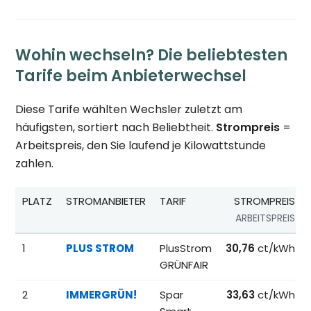
Wohin wechseln? Die beliebtesten
Tarife beim Anbieterwechsel
Diese Tarife wählten Wechsler zuletzt am
häufigsten, sortiert nach Beliebtheit.
Strompreis
=
Arbeitspreis, den Sie laufend je Kilowattstunde
zahlen.
PLATZ
STROMANBIETER
TARIF
STROMPREIS
ARBEITSPREIS
Beliebteste Tarife beim Anbieterwechsel; Referenzpreise fü
1
PLUS STROM
PlusStrom
30,76
ct/kWh
GRÜNFAIR
2
IMMERGRÜN!
Spar
33,63
ct/kWh