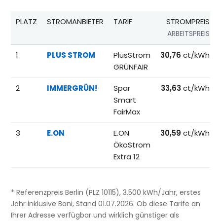
PLATZ
STROMANBIETER
TARIF
STROMPREIS
ARBEITSPREIS
Beliebteste Tarife beim Anbieterwechsel; Referenzpreise fü
1
PLUS STROM
PlusStrom
30,76
ct/kWh
GRÜNFAIR
2
IMMERGRÜN!
Spar
33,63
ct/kWh
Smart
FairMax
3
E.ON
E.ON
30,59
ct/kWh
ÖkoStrom
Extra 12
* Referenzpreis Berlin (PLZ 10115), 3.500 kWh/Jahr, erstes
Jahr inklusive Boni, Stand 01.07.2026. Ob diese Tarife an
Ihrer Adresse verfügbar und wirklich günstiger als