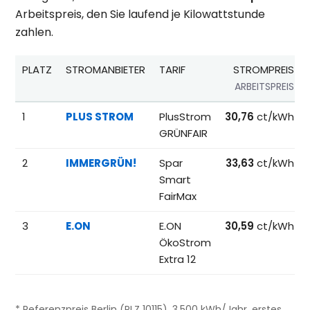
Arbeitspreis, den Sie laufend je Kilowattstunde
zahlen.
PLATZ
STROMANBIETER
TARIF
STROMPREIS
ARBEITSPREIS
Beliebteste Tarife beim Anbieterwechsel; Referenzpreise fü
1
PLUS STROM
PlusStrom
30,76
ct/kWh
GRÜNFAIR
2
IMMERGRÜN!
Spar
33,63
ct/kWh
Smart
FairMax
3
E.ON
E.ON
30,59
ct/kWh
ÖkoStrom
Extra 12
* Referenzpreis Berlin (PLZ 10115), 3.500 kWh/Jahr, erstes