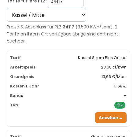
Tarife für Ihre PLZ:
Preise & Abschluss für PLZ
34117
(3.500 kWh/Jahr). 2
Tarife an Ihrem Ort verfügbar; übrige sind dort nicht
buchbar.
Kassel Strom Plus Online
28,68 ct/kWh
13,66 €/Mon.
1.168 €
–
Öko
Ansehen →
Grundversorgung