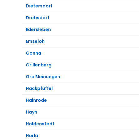
Dietersdorf
Drebsdorf
Edersleben
Emseloh
Gonna
Grillenberg
Großleinungen
Hackpfüffel
Hainrode
Hayn
Holdenstedt
Horla