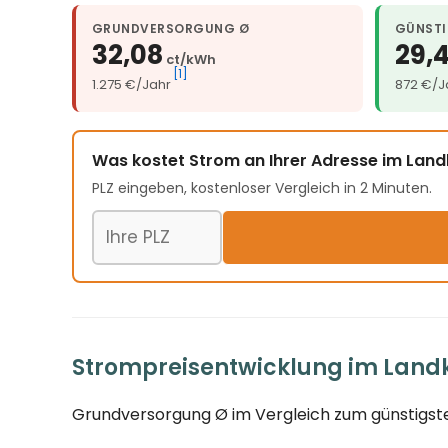
GRUNDVERSORGUNG Ø
GÜNSTI
32,08
29,
ct/kWh
[1]
1.275 €/Jahr
872 €/J
Was kostet Strom an Ihrer Adresse im Lan
PLZ eingeben, kostenloser Vergleich in 2 Minuten.
Postleitzahl
Strompreisentwicklung im Landk
Grundversorgung Ø im Vergleich zum günstigste