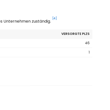
[4]
res Unternehmen zuständig.
VERSORGTE PLZS
46
1