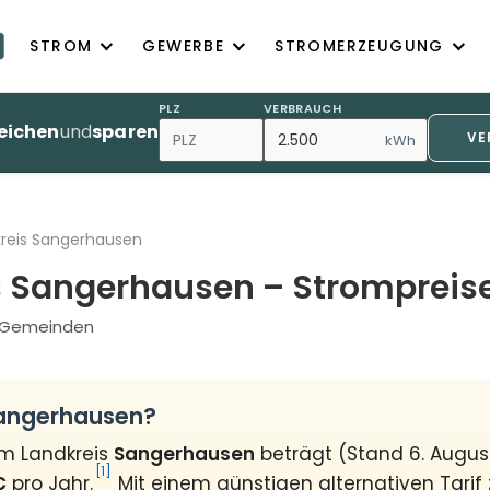
STROM
GEWERBE
STROMERZEUGUNG
PLZ
VERBRAUCH
eichen
und
sparen
VE
kWh
reis Sangerhausen
s Sangerhausen – Strompreis
7 Gemeinden
Sangerhausen?
im Landkreis
Sangerhausen
beträgt (Stand 6. Augu
[1]
€
pro Jahr.
Mit einem günstigen alternativen Tarif 