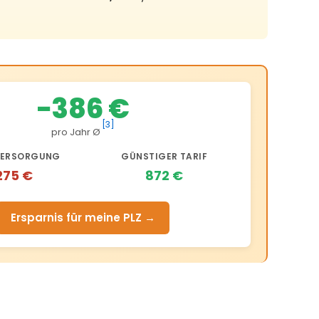
−386 €
[3]
pro Jahr Ø
ERSORGUNG
GÜNSTIGER TARIF
275 €
872 €
Ersparnis für meine PLZ →