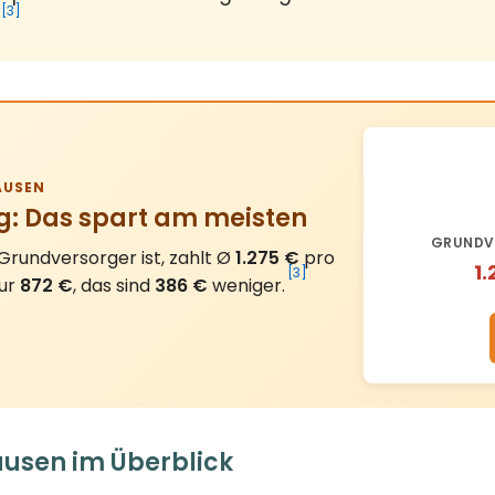
[3]
USEN
g: Das spart am meisten
GRUNDV
rundversorger ist, zahlt Ø
1.275 €
pro
1.
[3]
nur
872 €
, das sind
386 €
weniger.
usen im Überblick