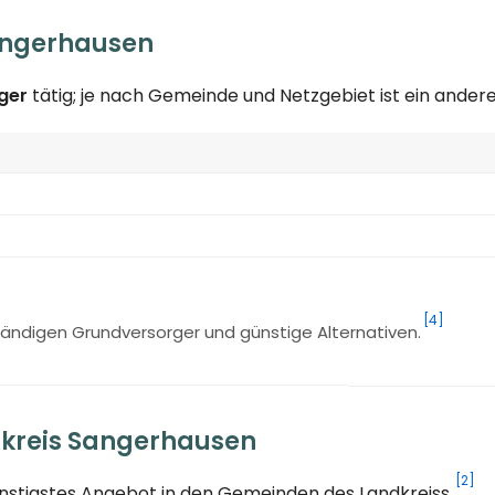
angerhausen
ger
tätig; je nach Gemeinde und Netzgebiet ist ein ande
[4]
ändigen Grundversorger und günstige Alternativen.
dkreis Sangerhausen
[2]
ünstigstes Angebot in den Gemeinden des Landkreiss.