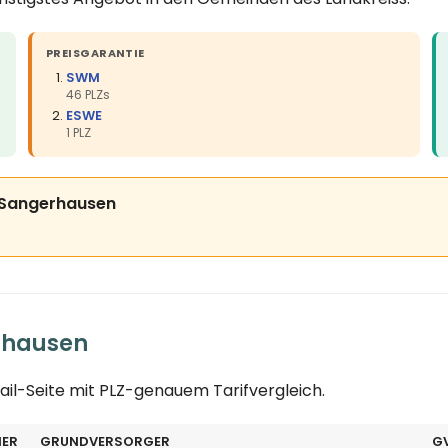
PREISGARANTIE
SWM
46 PLZs
ESWE
1 PLZ
is Sangerhausen
rhausen
ail-Seite mit PLZ-genauem Tarifvergleich.
ER
GRUNDVERSORGER
G