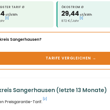
GSTER TARIF Ø
ÖKOSTROM Ø
44
29,44
ct/kWh
ct/kWh
[1]
[1]
ahr
872 €/Jahr
dkreis Sangerhausen?
TARIFE VERGLEICHEN →
reis Sangerhausen (letzte 13 Monate)
[2]
n Preisgarantie-Tarif.