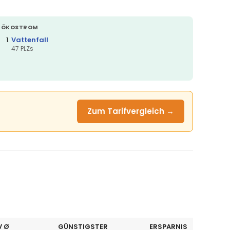
ÖKOSTROM
Vattenfall
47 PLZs
Zum Tarifvergleich →
V Ø
GÜNSTIGSTER
ERSPARNIS