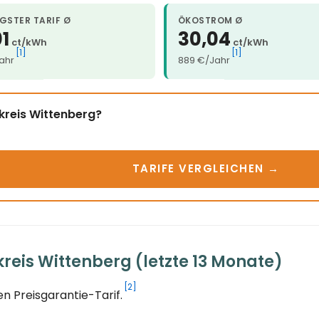
GSTER TARIF Ø
ÖKOSTROM Ø
1
30,04
ct/kWh
ct/kWh
[1]
[1]
ahr
889 €/Jahr
kreis Wittenberg?
TARIFE VERGLEICHEN →
eis Wittenberg (letzte 13 Monate)
[2]
n Preisgarantie-Tarif.