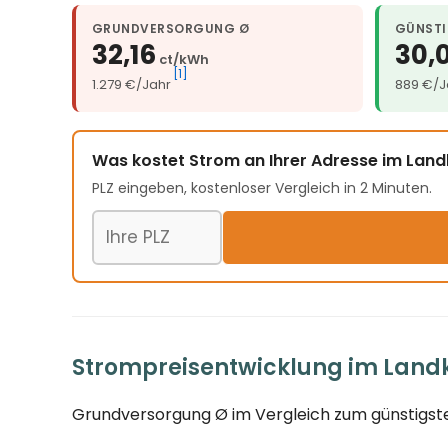
GRUNDVERSORGUNG Ø
GÜNSTI
32,16
30,0
ct/kWh
[1]
1.279 €/Jahr
889 €/J
Was kostet Strom an Ihrer Adresse im Land
PLZ eingeben, kostenloser Vergleich in 2 Minuten.
Postleitzahl
Strompreisentwicklung im Landkr
Grundversorgung Ø im Vergleich zum günstigste