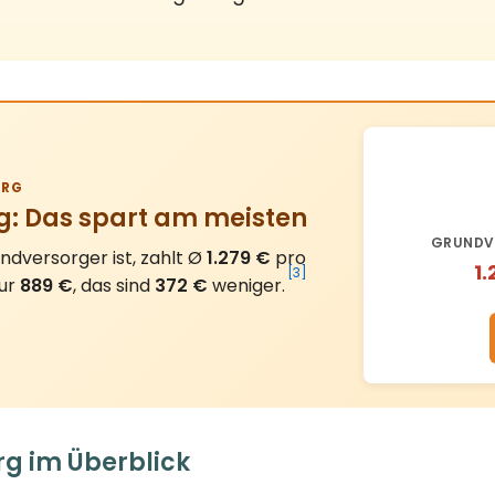
RG
g: Das spart am meisten
GRUNDV
dversorger ist, zahlt Ø
1.279 €
pro
1.
[3]
nur
889 €
, das sind
372 €
weniger.
rg im Überblick