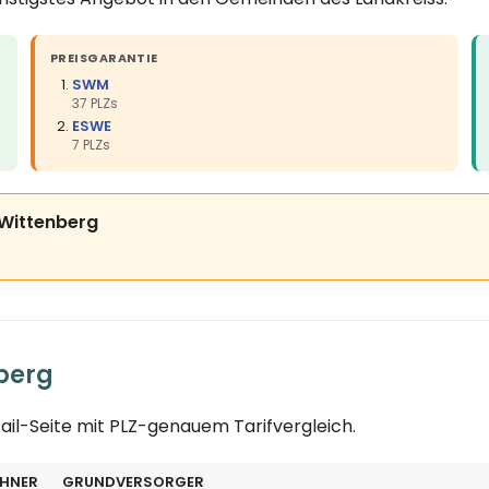
PREISGARANTIE
SWM
37 PLZs
ESWE
7 PLZs
s Wittenberg
berg
ail-Seite mit PLZ-genauem Tarifvergleich.
HNER
GRUNDVERSORGER