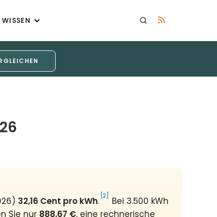
WISSEN
RGLEICHEN
026
[2]
026)
32,16 Cent pro kWh
.
Bei 3.500 kWh
en Sie nur
888,67 €
, eine rechnerische