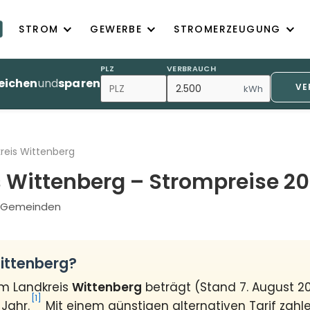
STROM
GEWERBE
STROMERZEUGUNG
PLZ
VERBRAUCH
eichen
und
sparen
VE
kWh
reis Wittenberg
 Wittenberg – Strompreise 2
44 Gemeinden
ittenberg?
im Landkreis
Wittenberg
beträgt (Stand 7. August 2
[1]
Jahr.
Mit einem günstigen alternativen Tarif zahl