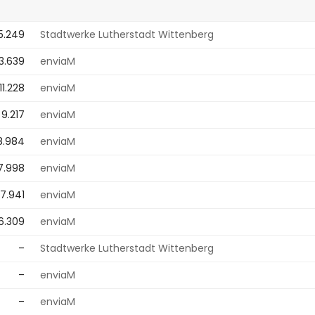
5.249
Stadtwerke Lutherstadt Wittenberg
13.639
enviaM
11.228
enviaM
9.217
enviaM
8.984
enviaM
7.998
enviaM
7.941
enviaM
6.309
enviaM
–
Stadtwerke Lutherstadt Wittenberg
–
enviaM
–
enviaM