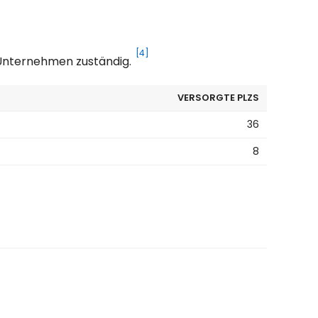
[4]
 Unternehmen zuständig.
VERSORGTE PLZS
36
8