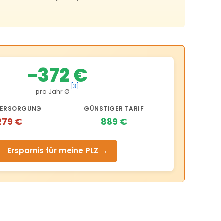
−372 €
[3]
pro Jahr Ø
ERSORGUNG
GÜNSTIGER TARIF
279 €
889 €
Ersparnis für meine PLZ →