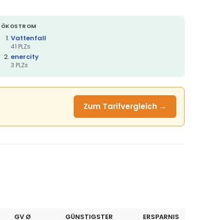
ÖKOSTROM
Vattenfall
41 PLZs
enercity
3 PLZs
Zum Tarifvergleich →
GV Ø
GÜNSTIGSTER
ERSPARNIS