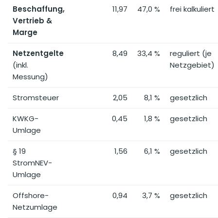
Beschaffung,
11,97
47,0 %
frei kalkuliert
Vertrieb &
Marge
Netzentgelte
8,49
33,4 %
reguliert (je
(inkl.
Netzgebiet)
Messung)
Stromsteuer
2,05
8,1 %
gesetzlich
KWKG-
0,45
1,8 %
gesetzlich
Umlage
§ 19
1,56
6,1 %
gesetzlich
StromNEV-
Umlage
Offshore-
0,94
3,7 %
gesetzlich
Netzumlage