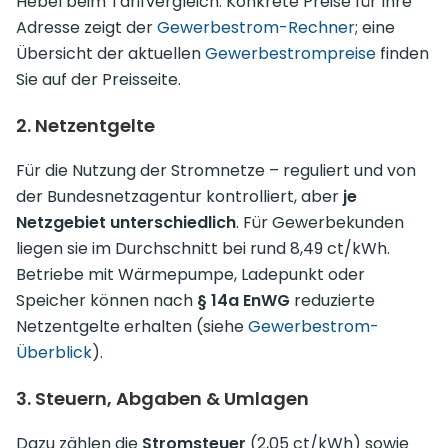
Hebel beim Tarifvergleich. Konkrete Preise für Ihre
Adresse zeigt der
Gewerbestrom-Rechner
; eine
Übersicht der aktuellen
Gewerbestrompreise
finden
Sie auf der Preisseite.
2. Netzentgelte
Für die Nutzung der Strom­netze – reguliert und von
der Bundesnetzagentur kontrolliert, aber
je
Netzgebiet unterschiedlich
. Für Gewerbekunden
liegen sie im Durchschnitt bei rund 8,49 ct/kWh.
Betriebe mit Wärmepumpe, Ladepunkt oder
Speicher können nach
§ 14a EnWG
reduzierte
Netzentgelte erhalten (siehe
Gewerbestrom-
Überblick
).
3. Steuern, Abgaben & Umlagen
Dazu zählen die
Stromsteuer
(2,05 ct/kWh) sowie