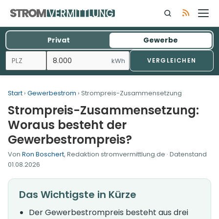
Zum
Inhalt
springen
Privat
Gewerbe
kWh
VERGLEICHEN
Start
›
Gewerbestrom
› Strompreis-Zusammensetzung
Strompreis-Zusammensetzung:
Woraus besteht der
Gewerbestrompreis?
Von
Ron Boschert
, Redaktion stromvermittlung.de · Datenstand
01.08.2026
Das Wichtigste in Kürze
Der Gewerbestrompreis besteht aus drei