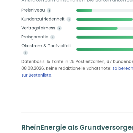
Preisniveau
i
Kundenzufriedenheit
i
Vertragsfairness
i
Preisgarantie
i
Ökostrom & Tarifvielfalt
i
Datenbasis: 15 Tarife in 26 Postleitzahlen, 67 Kunde
08.08.2026. Keine redaktionelle Schätznote:
so berec
zur Bestenliste
.
RheinEnergie als Grundversorge