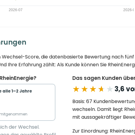
hrungen
ren Wechsel-Score, die datenbasierte Bewertung nach fün
 Ihre Erfahrung zählt: Als Kunde können Sie RheinEnergi
 RheinEnergie?
Das sagen Kunden über
★★★★★
★★★★★
3,6 vo
 alle 1–2 Jahre
Basis: 67 Kundenbewertun
wechseln. Damit liegt Rhe
n mitgenommen
mit aussagekräftiger Bewe
sich der Wechsel.
Zur Einordnung: RheinEnerg
gen das gewählte Profil.