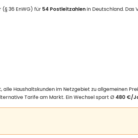
r (§ 36 EnWG) für
54 Postleitzahlen
in Deutschland. Das 
t, alle Haushaltskunden im Netzgebiet zu allgemeinen Pre
lternative Tarife am Markt. Ein Wechsel spart Ø
480 €/J