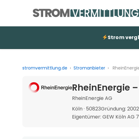
Strom verg
stromvermittlung.de
›
Stromanbieter
›
RheinEnergi
RheinEnergie –
RheinEnergie AG
Köln · 50823
Gründung: 2002
Eigentümer: GEW Köln AG 7