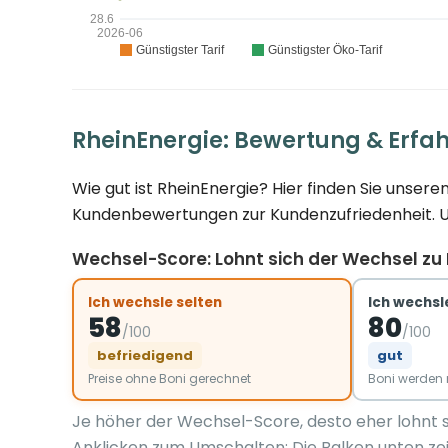
RheinEnergie: Bewertung & Erfa
Wie gut ist RheinEnergie? Hier finden Sie unse
Kundenbewertungen zur Kundenzufriedenheit. Und
Wechsel-Score: Lohnt sich der Wechsel zu
Ich wechsle selten
Ich wechsle
58
80
/100
/100
befriedigend
gut
Preise ohne Boni gerechnet
Boni werde
Je höher der Wechsel-Score, desto eher lohnt 
Anklicken zum Umschalten: Die Balken unten zei