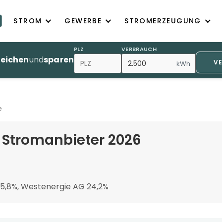
STROM
GEWERBE
STROMERZEUGUNG
PLZ
VERBRAUCH
leichen
und
sparen
V
kWh
e
 Stromanbieter 2026
5,8%, Westenergie AG 24,2%