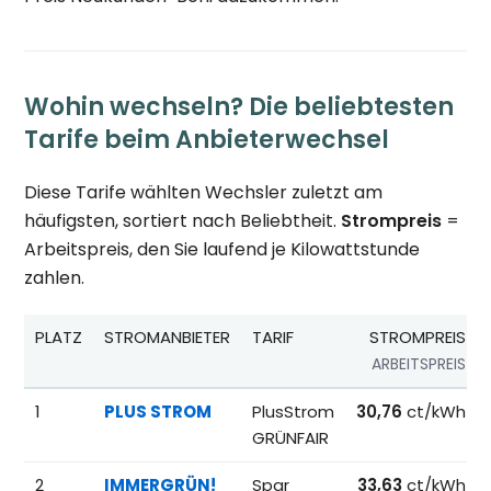
Wohin wechseln? Die beliebtesten
Tarife beim Anbieterwechsel
Diese Tarife wählten Wechsler zuletzt am
häufigsten, sortiert nach Beliebtheit.
Strompreis
=
Arbeitspreis, den Sie laufend je Kilowattstunde
zahlen.
PLATZ
STROMANBIETER
TARIF
STROMPREIS
ARBEITSPREIS
Beliebteste Tarife beim Anbieterwechsel; Referenzpreise fü
1
PLUS STROM
PlusStrom
30,76
ct/kWh
GRÜNFAIR
2
IMMERGRÜN!
Spar
33,63
ct/kWh