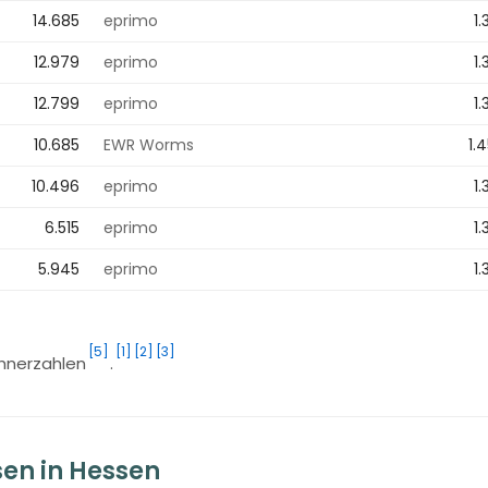
14.685
eprimo
1.
12.979
eprimo
1.
12.799
eprimo
1.
10.685
EWR Worms
1.
10.496
eprimo
1.
6.515
eprimo
1.
5.945
eprimo
1.
[5]
[1]
[2]
[3]
ohnerzahlen
.
sen in Hessen