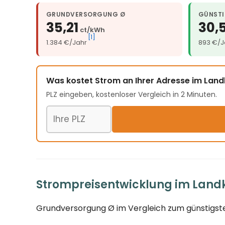
GRUNDVERSORGUNG Ø
GÜNSTI
35,21
30,
ct/kWh
[1]
1.384 €/Jahr
893 €/J
Was kostet Strom an Ihrer Adresse im Lan
PLZ eingeben, kostenloser Vergleich in 2 Minuten.
Postleitzahl
Strompreisentwicklung im Landk
Grundversorgung Ø im Vergleich zum günstigste