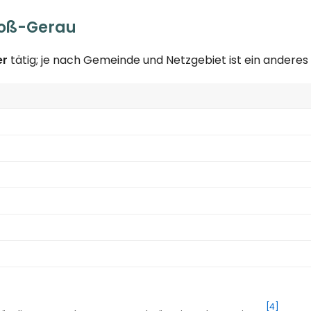
roß-Gerau
er
tätig; je nach Gemeinde und Netzgebiet ist ein andere
[4]