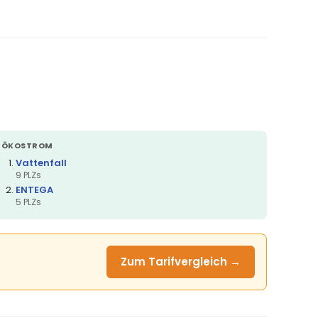
ÖKOSTROM
Vattenfall
9 PLZs
ENTEGA
5 PLZs
Zum Tarifvergleich →