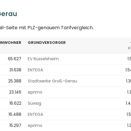
Gerau
ail-Seite mit PLZ-genauem Tarifvergleich.
EINWOHNER
GRUNDVERSORGER
€
65.627
EV Rüsselsheim
1
31.638
ENTEGA
1.
25.388
Stadtwerke Groß-Gerau
1.
23.146
eprimo
1.
16.622
Süwag
1.
16.488
ENTEGA
1.
15.297
eprimo
1.