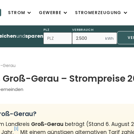
STROM
GEWERBE
STROMERZEUGUNG
PLZ
VERBRAUCH
eichen
und
sparen
VE
kWh
ß-Gerau
s Groß-Gerau – Strompreise 
4 Gemeinden
Groß-Gerau?
im Landkreis
Groß-Gerau
beträgt (Stand 6. August 
[1]
 Jahr.
Mit einem günstigen alternativen Tarif zahl