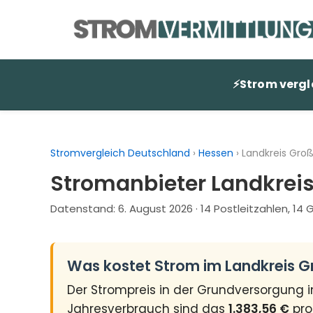
Zum
Inhalt
springen
⚡
Strom vergl
Stromvergleich Deutschland
›
Hessen
›
Landkreis Gro
Stromanbieter Landkrei
Datenstand:
6. August 2026
· 14 Postleitzahlen, 1
Was kostet Strom im Landkreis 
Der Strompreis in der Grundversorgung 
Jahresverbrauch sind das
1.383,56 €
pro