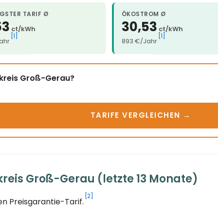
GSTER TARIF Ø
ÖKOSTROM Ø
53
30,53
ct/kWh
ct/kWh
[1]
[1]
ahr
893 €/Jahr
dkreis Groß-Gerau?
TARIFE VERGLEICHEN →
reis Groß-Gerau (letzte 13 Monate)
[2]
n Preisgarantie-Tarif.