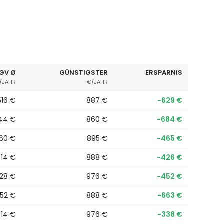
GV Ø
GÜNSTIGSTER
ERSPARNIS
/JAHR
€/JAHR
.516 €
887 €
−629 €
544 €
860 €
−684 €
360 €
895 €
−465 €
314 €
888 €
−426 €
428 €
976 €
−452 €
552 €
888 €
−663 €
314 €
976 €
−338 €