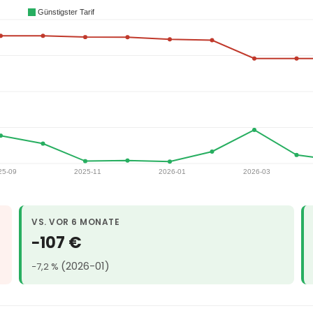
VS. VOR 6 MONATE
−107 €
(2026-01)
−7,2 %