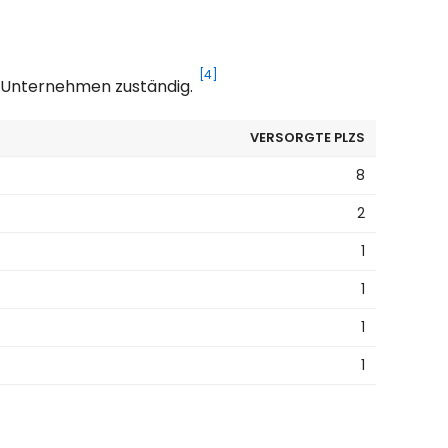
[4]
s Unternehmen zuständig.
VERSORGTE PLZS
8
2
1
1
1
1