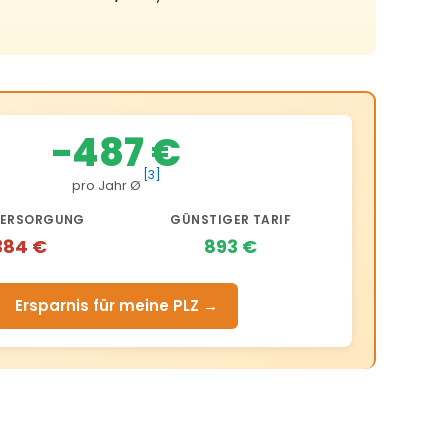
−487 €
[3]
pro Jahr Ø
ERSORGUNG
GÜNSTIGER TARIF
384 €
893 €
Ersparnis für meine PLZ →