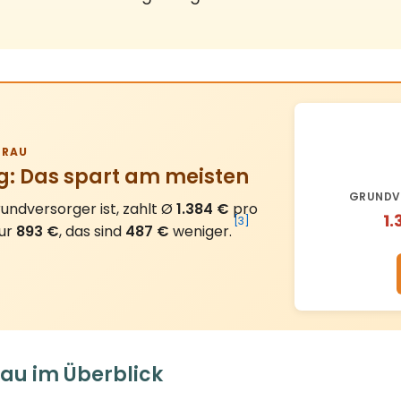
AU
g: Das spart am meisten
GRUNDV
ndversorger ist, zahlt Ø
1.384 €
pro
1.
[3]
nur
893 €
, das sind
487 €
weniger.
au im Überblick