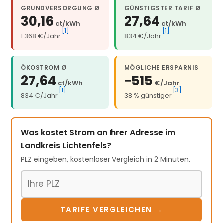
GRUNDVERSORGUNG Ø
GÜNSTIGSTER TARIF Ø
30,16
27,64
ct/kWh
ct/kWh
[1]
[1]
1.368 €/Jahr
834 €/Jahr
ÖKOSTROM Ø
MÖGLICHE ERSPARNIS
27,64
−515
ct/kWh
€/Jahr
[1]
[3]
834 €/Jahr
38 % günstiger
Was kostet Strom an Ihrer Adresse im
Landkreis Lichtenfels?
PLZ eingeben, kostenloser Vergleich in 2 Minuten.
Postleitzahl
TARIFE VERGLEICHEN →