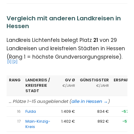
Vergleich mit anderen Landkreisen in
Hessen
Landkreis Lichtenfels belegt Platz
21
von 29
Landkreisen und kreisfreien Städten in Hessen
(Rang 1 = höchste Grundversorgungspreise).
[1]
[2]
RANG
LANDKREIS /
GV Ø
GÜNSTIGSTER
ERSPARNI
KREISFREIE
€/JAHR
€/JAHR
STADT
… Plätze 1–15 ausgeblendet (
alle in Hessen →
)
16
Fulda
1.409 €
834 €
−575 
17
Main-Kinzig-
1.402 €
892 €
−510 
Kreis