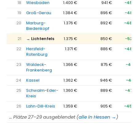
18
Wiesbaden
1.400 €
941 €
−458 
19
Groß-Gerau
1.384 €
896 €
−487 
20
Marburg-
1.376 €
892 €
−484 
Biedenkopf
21
→ Lichtenfels
1.375 €
850 €
−525 
22
Hersfeld-
1.371 €
886 €
−485 
Rotenburg
23
Waldeck-
1.366 €
875 €
−491 
Frankenberg
24
Kassel
1.362 €
946 €
−417 
25
Schwalm-Eder-
1.360 €
889 €
−472 
Kreis
26
Lahn-Dill-Kreis
1.359 €
905 €
−454 
… Plätze 27–29 ausgeblendet (
alle in Hessen →
)