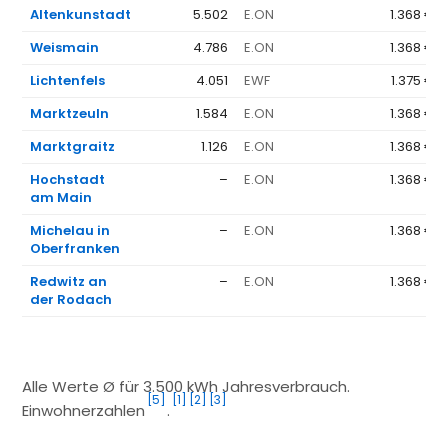
Altenkunstadt
5.502
E.ON
1.368 €
Weismain
4.786
E.ON
1.368 €
Lichtenfels
4.051
EWF
1.375 €
Marktzeuln
1.584
E.ON
1.368 €
Marktgraitz
1.126
E.ON
1.368 €
Hochstadt
–
E.ON
1.368 €
am Main
Michelau in
–
E.ON
1.368 €
Oberfranken
Redwitz an
–
E.ON
1.368 €
der Rodach
Alle Werte Ø für 3.500 kWh Jahresverbrauch.
[5]
[1]
[2]
[3]
Einwohnerzahlen
.