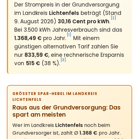
Der Strompreis in der Grundversorgung
im Landkreis
Lichtenfels
beträgt (Stand
[2]
9. August 2026)
30,16 Cent pro kWh
.
Bei 3.500 kWh Jahresverbrauch sind das
[1]
1.368,49 €
pro Jahr.
Mit einem
günstigen alternativen Tarif zahlen Sie
nur
833,59 €
, eine rechnerische Ersparnis
[3]
von
515 €
(38 %).
GRÖSSTER SPAR-HEBEL IM LANDKREIS L
ICHTENFELS
Raus aus der Grundversorgung: Das
spart am meisten
Wer im Landkreis
Lichtenfels
noch beim
Grundversorger ist, zahlt Ø
1.368 €
pro Jahr.