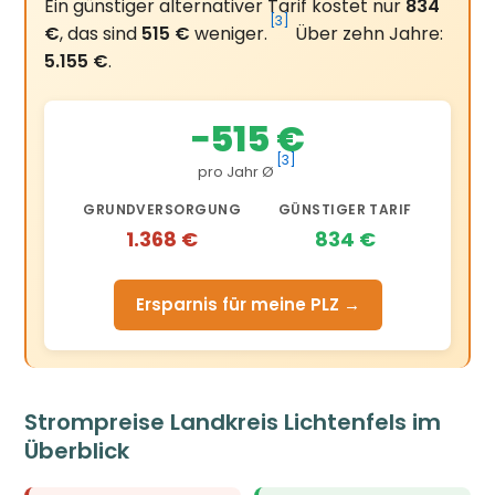
Ein günstiger alternativer Tarif kostet nur
834
[3]
€
, das sind
515 €
weniger.
Über zehn Jahre:
5.155 €
.
−515 €
[3]
pro Jahr Ø
GRUNDVERSORGUNG
GÜNSTIGER TARIF
1.368 €
834 €
Ersparnis für meine PLZ →
Strompreise Landkreis Lichtenfels im
Überblick