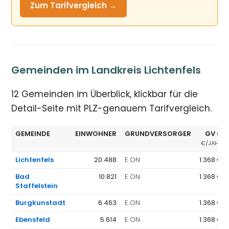
Zum Tarifvergleich →
Gemeinden im Landkreis Lichtenfels
12 Gemeinden im Überblick, klickbar für die
Detail-Seite mit PLZ-genauem Tarifvergleich.
GEMEINDE
EINWOHNER
GRUNDVERSORGER
GV Ø
€/JAHR
Lichtenfels
20.488
E.ON
1.368 €
Bad
10.821
E.ON
1.368 €
Staffelstein
Burgkunstadt
6.463
E.ON
1.368 €
Ebensfeld
5.614
E.ON
1.368 €