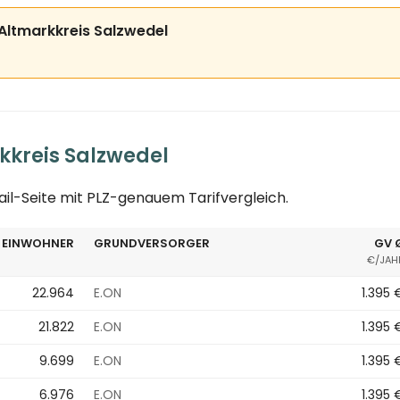
s Altmarkkreis Salzwedel
kkreis Salzwedel
tail-Seite mit PLZ-genauem Tarifvergleich.
EINWOHNER
GRUNDVERSORGER
GV 
€/JAH
22.964
E.ON
1.395 
21.822
E.ON
1.395 
9.699
E.ON
1.395 
6.976
E.ON
1.395 