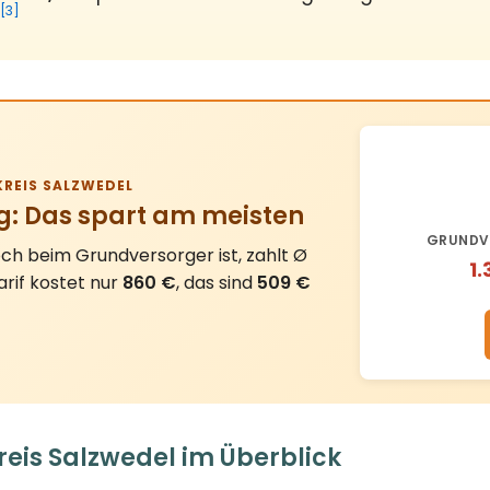
[3]
REIS SALZWEDEL
g: Das spart am meisten
GRUNDV
ch beim Grundversorger ist, zahlt Ø
1.
arif kostet nur
860 €
, das sind
509 €
eis Salzwedel im Überblick