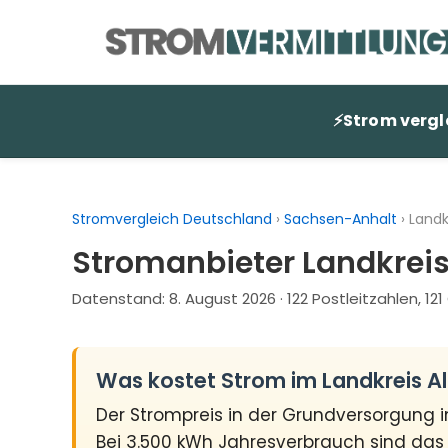
Zum
Inhalt
springen
⚡
Strom vergl
Stromvergleich Deutschland
›
Sachsen-Anhalt
›
Landk
Stromanbieter Landkreis
Datenstand:
8. August 2026
· 122 Postleitzahlen, 1
Was kostet Strom im Landkreis A
Der Strompreis in der Grundversorgung 
Bei 3.500 kWh Jahresverbrauch sind da