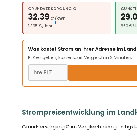
GRUNDVERSORGUNG Ø
GÜNSTI
32,39
29,
ct/kWh
[1]
1.395 €/Jahr
860 €/J
Was kostet Strom an Ihrer Adresse im Land
PLZ eingeben, kostenloser Vergleich in 2 Minuten.
Postleitzahl
Strompreisentwicklung im Landkr
Grundversorgung Ø im Vergleich zum günstigste