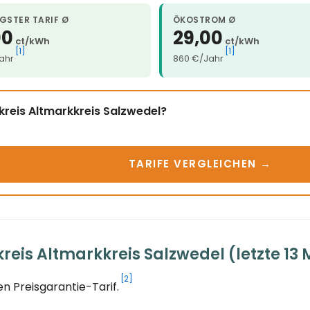
GSTER TARIF Ø
ÖKOSTROM Ø
00
29,00
ct/kWh
ct/kWh
[1]
[1]
ahr
860 €/Jahr
kreis Altmarkkreis Salzwedel?
TARIFE VERGLEICHEN →
eis Altmarkkreis Salzwedel (letzte 13
[2]
n Preisgarantie-Tarif.