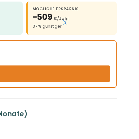
MÖGLICHE ERSPARNIS
−509
€/Jahr
[3]
37 % günstiger
 Monate)