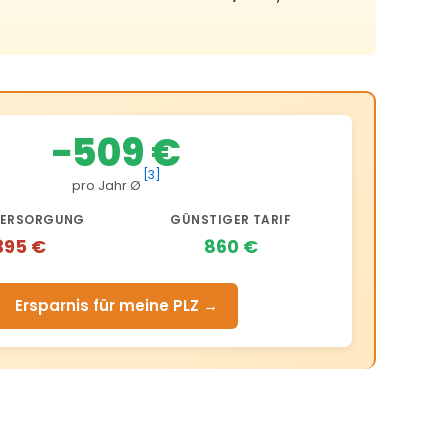
−509 €
[3]
pro Jahr Ø
ERSORGUNG
GÜNSTIGER TARIF
395 €
860 €
Ersparnis für meine PLZ →