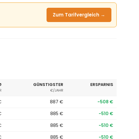
Zum Tarifvergleich →
Ø
GÜNSTIGSTER
ERSPARNIS
R
€/JAHR
€
887 €
−508 €
€
885 €
−510 €
€
885 €
−510 €
€
885 €
−510 €