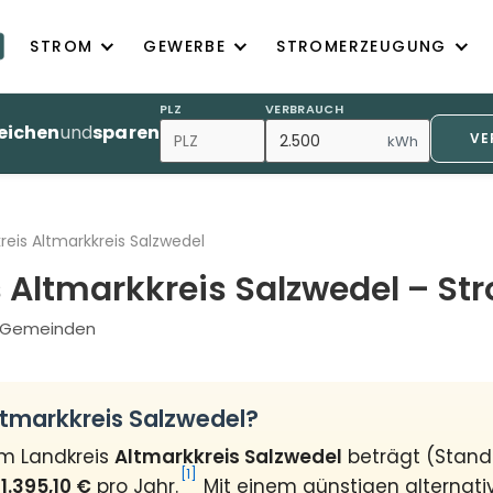
STROM
GEWERBE
STROMERZEUGUNG
PLZ
VERBRAUCH
eichen
und
sparen
VE
kWh
reis Altmarkkreis Salzwedel
 Altmarkkreis Salzwedel – St
21 Gemeinden
ltmarkkreis Salzwedel?
im Landkreis
Altmarkkreis Salzwedel
beträgt (Stand
[1]
s
1.395,10 €
pro Jahr.
Mit einem günstigen alternativ