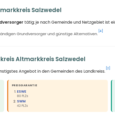
tmarkkreis Salzwedel
ndversorger
tätig; je nach Gemeinde und Netzgebiet ist 
[4]
ändigen Grundversorger und günstige Alternativen.
kreis Altmarkkreis Salzwedel
[2]
ünstigstes Angebot in den Gemeinden des Landkreiss.
PREISGARANTIE
ESWE
80 PLZs
SWM
42 PLZs