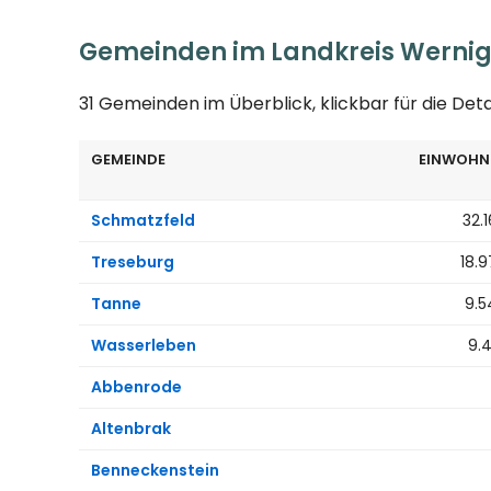
Gemeinden im Landkreis Werni
31 Gemeinden im Überblick, klickbar für die Det
GEMEINDE
EINWOHN
Schmatzfeld
32.
Treseburg
18.
Tanne
9.5
Wasserleben
9.
Abbenrode
Altenbrak
Benneckenstein