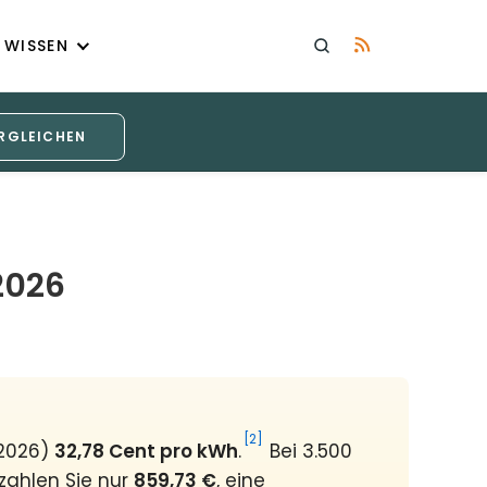
WISSEN
RGLEICHEN
2026
[2]
 2026)
32,78 Cent pro kWh
.
Bei 3.500
zahlen Sie nur
859,73 €
, eine