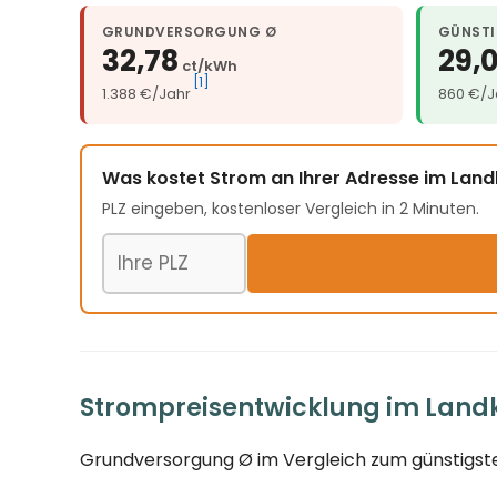
GRUNDVERSORGUNG Ø
GÜNSTI
32,78
29,
ct/kWh
[1]
1.388 €/Jahr
860 €/J
Was kostet Strom an Ihrer Adresse im Lan
PLZ eingeben, kostenloser Vergleich in 2 Minuten.
Postleitzahl
Strompreisentwicklung im Landk
Grundversorgung Ø im Vergleich zum günstigste