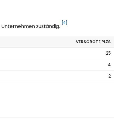
[4]
es Unternehmen zuständig.
VERSORGTE PLZS
25
4
2