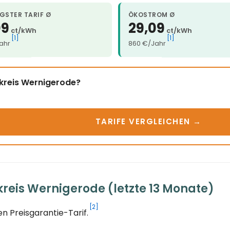
GSTER TARIF Ø
ÖKOSTROM Ø
09
29,09
ct/kWh
ct/kWh
[1]
[1]
ahr
860 €/Jahr
dkreis Wernigerode?
TARIFE VERGLEICHEN →
reis Wernigerode (letzte 13 Monate)
[2]
n Preisgarantie-Tarif.