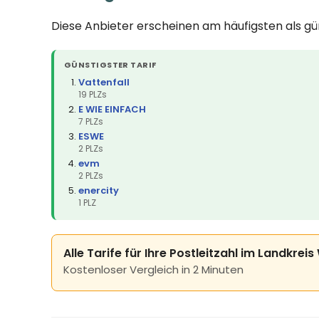
Diese Anbieter erscheinen am häufigsten als g
GÜNSTIGSTER TARIF
Vattenfall
19 PLZs
E WIE EINFACH
7 PLZs
ESWE
2 PLZs
evm
2 PLZs
enercity
1 PLZ
Alle Tarife für Ihre Postleitzahl im Landkre
Kostenloser Vergleich in 2 Minuten