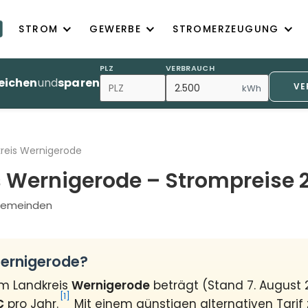
STROM
GEWERBE
STROMERZEUGUNG
PLZ
VERBRAUCH
eichen
und
sparen
VE
kWh
reis Wernigerode
s Wernigerode – Strompreise 
1 Gemeinden
Wernigerode?
im Landkreis
Wernigerode
beträgt (Stand 7. August
[1]
€
pro Jahr.
Mit einem günstigen alternativen Tarif 