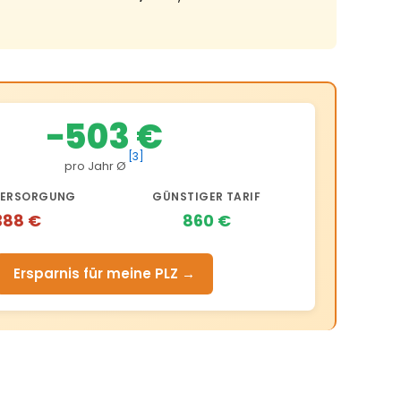
−503 €
[3]
pro Jahr Ø
ERSORGUNG
GÜNSTIGER TARIF
388 €
860 €
Ersparnis für meine PLZ →