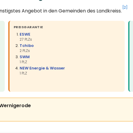
[2]
ünstigstes Angebot in den Gemeinden des Landkreiss.
PREISGARANTIE
ESWE
27 PLZs
Tchibo
2 PLZs
SWM
1 PLZ
NEW Energie & Wasser
1 PLZ
is Wernigerode