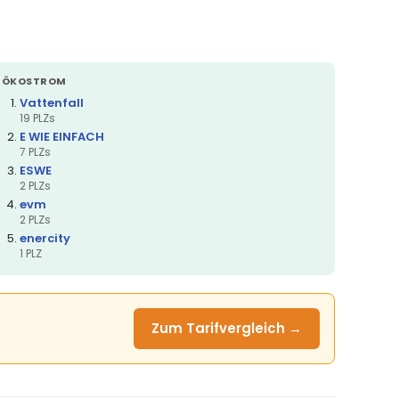
ÖKOSTROM
Vattenfall
19 PLZs
E WIE EINFACH
7 PLZs
ESWE
2 PLZs
evm
2 PLZs
enercity
1 PLZ
Zum Tarifvergleich →