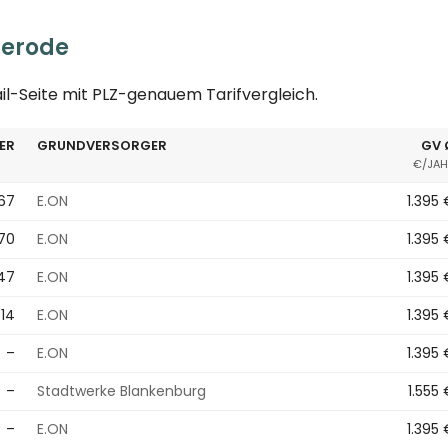
gerode
ail-Seite mit PLZ-genauem Tarifvergleich.
ER
GRUNDVERSORGER
GV 
€/JAH
167
E.ON
1.395
970
E.ON
1.395
47
E.ON
1.395
414
E.ON
1.395
–
E.ON
1.395
–
Stadtwerke Blankenburg
1.555
–
E.ON
1.395