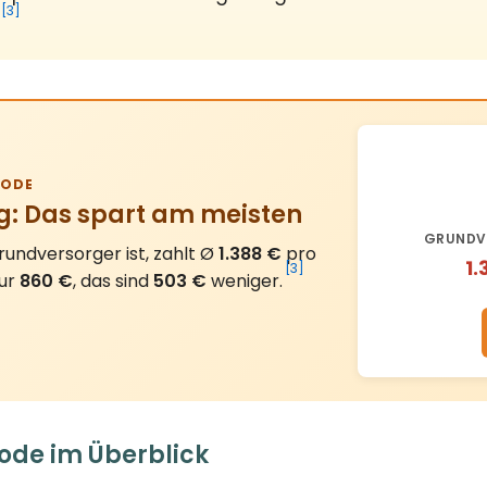
[3]
ODE
g: Das spart am meisten
GRUNDV
undversorger ist, zahlt Ø
1.388 €
pro
1.
[3]
nur
860 €
, das sind
503 €
weniger.
ode im Überblick