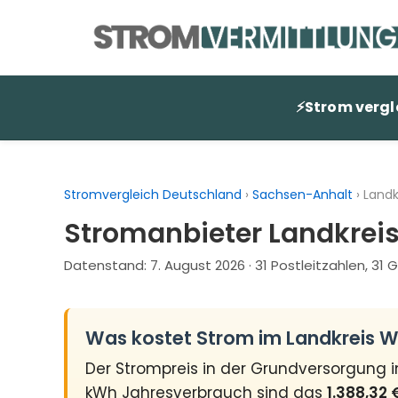
Zum
Inhalt
springen
⚡
Strom vergl
Stromvergleich Deutschland
›
Sachsen-Anhalt
›
Landk
Stromanbieter Landkrei
Datenstand:
7. August 2026
· 31 Postleitzahlen, 3
Was kostet Strom im Landkreis 
Der Strompreis in der Grundversorgung 
kWh Jahresverbrauch sind das
1.388,32 