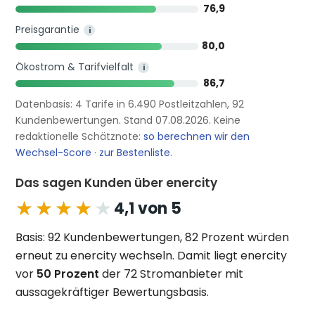
76,9
Preisgarantie
i
80,0
Ökostrom & Tarifvielfalt
i
86,7
Datenbasis: 4 Tarife in 6.490 Postleitzahlen, 92
Kundenbewertungen. Stand 07.08.2026. Keine
redaktionelle Schätznote:
so berechnen wir den
Wechsel-Score
·
zur Bestenliste
.
Das sagen Kunden über enercity
★★★★★
★★★★★
4,1 von 5
Basis: 92 Kundenbewertungen, 82 Prozent würden
erneut zu enercity wechseln. Damit liegt enercity
vor
50 Prozent
der 72 Stromanbieter mit
aussagekräftiger Bewertungsbasis.