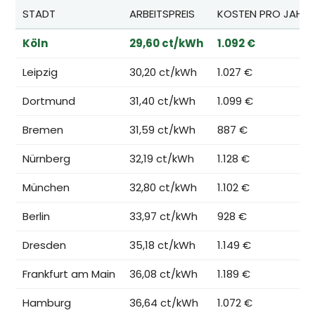
STADT
ARBEITSPREIS
KOSTEN PRO JAHR*
Köln
29,60 ct/kWh
1.092 €
Leipzig
30,20 ct/kWh
1.027 €
Dortmund
31,40 ct/kWh
1.099 €
Bremen
31,59 ct/kWh
887 €
Nürnberg
32,19 ct/kWh
1.128 €
München
32,80 ct/kWh
1.102 €
Berlin
33,97 ct/kWh
928 €
Dresden
35,18 ct/kWh
1.149 €
Frankfurt am Main
36,08 ct/kWh
1.189 €
Hamburg
36,64 ct/kWh
1.072 €