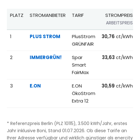
PLATZ
STROMANBIETER
TARIF
STROMPREIS
ARBEITSPREIS
Beliebteste Tarife beim Anbieterwechsel; Referenzpreise fü
1
PLUS STROM
PlusStrom
30,76
ct/kWh
GRÜNFAIR
2
IMMERGRÜN!
Spar
33,63
ct/kWh
Smart
FairMax
3
E.ON
E.ON
30,59
ct/kWh
ÖkoStrom
Extra 12
* Referenzpreis Berlin (PLZ 10115), 3.500 kWh/Jahr, erstes
Jahr inklusive Boni, Stand 01.07.2026. Ob diese Tarife an
Ihrer Adresse verfügbar und wirklich günstiger als enercity