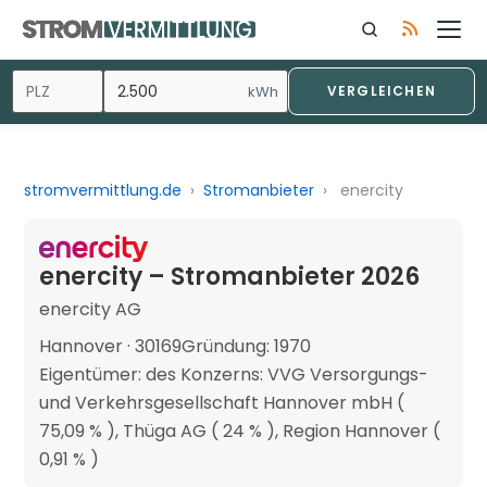
kWh
VERGLEICHEN
stromvermittlung.de
›
Stromanbieter
›
enercity
enercity – Stromanbieter 2026
enercity AG
Hannover · 30169
Gründung: 1970
Eigentümer: des Konzerns: VVG Versorgungs-
und Verkehrsgesellschaft Hannover mbH (
75,09 % ), Thüga AG ( 24 % ), Region Hannover (
0,91 % )