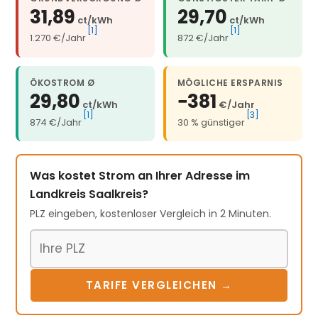
31,89
29,70
ct/kWh
ct/kWh
[1]
[1]
1.270 €/Jahr
872 €/Jahr
ÖKOSTROM Ø
MÖGLICHE ERSPARNIS
29,80
−381
ct/kWh
€/Jahr
[1]
[3]
874 €/Jahr
30 % günstiger
Was kostet Strom an Ihrer Adresse im
Landkreis Saalkreis?
PLZ eingeben, kostenloser Vergleich in 2 Minuten.
Postleitzahl
TARIFE VERGLEICHEN →