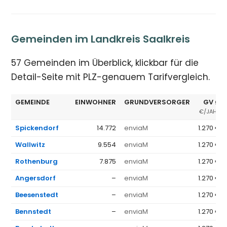
Gemeinden im Landkreis Saalkreis
57 Gemeinden im Überblick, klickbar für die
Detail-Seite mit PLZ-genauem Tarifvergleich.
GEMEINDE
EINWOHNER
GRUNDVERSORGER
GV Ø
€/JAHR
Spickendorf
14.772
enviaM
1.270 €
Wallwitz
9.554
enviaM
1.270 €
Rothenburg
7.875
enviaM
1.270 €
Angersdorf
–
enviaM
1.270 €
Beesenstedt
–
enviaM
1.270 €
Bennstedt
–
enviaM
1.270 €