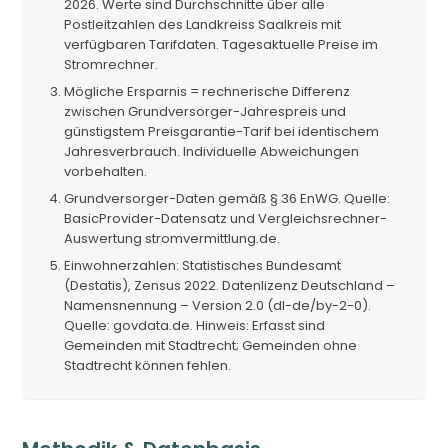
2026. Werte sind Durchschnitte über alle
Postleitzahlen des Landkreiss Saalkreis mit
verfügbaren Tarifdaten. Tagesaktuelle Preise im
Stromrechner.
Mögliche Ersparnis = rechnerische Differenz
zwischen Grundversorger-Jahrespreis und
günstigstem Preisgarantie-Tarif bei identischem
Jahresverbrauch. Individuelle Abweichungen
vorbehalten.
Grundversorger-Daten gemäß § 36 EnWG. Quelle:
BasicProvider-Datensatz und Vergleichsrechner-
Auswertung stromvermittlung.de.
Einwohnerzahlen: Statistisches Bundesamt
(Destatis), Zensus 2022. Datenlizenz Deutschland –
Namensnennung – Version 2.0 (dl-de/by-2-0).
Quelle: govdata.de. Hinweis: Erfasst sind
Gemeinden mit Stadtrecht; Gemeinden ohne
Stadtrecht können fehlen.