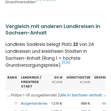
Einwohnerzahlen
.
Vergleich mit anderen Landkreisen in
Sachsen-Anhalt
Landkreis Saalkreis belegt Platz
22
von 24
Landkreisen und kreisfreien Städten in
Sachsen-Anhalt (Rang 1 = höchste
[1]
[2]
Grundversorgungspreise).
RANG
LANDKREIS /
GV Ø
GÜNSTIGSTER
ERSPARNI
KREISFREIE
€/JAHR
€/JAHR
STADT
… Plätze 1–16 ausgeblendet (
alle in Sachsen-Anhalt →
)
17
Burgenlandkreis
1.270 €
888 €
−382 