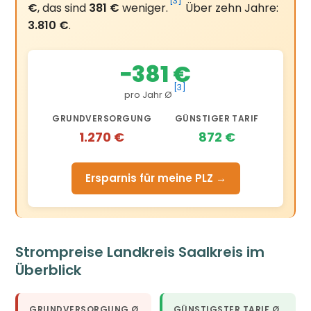
[3]
€
, das sind
381 €
weniger.
Über zehn Jahre:
3.810 €
.
−381 €
[3]
pro Jahr Ø
GRUNDVERSORGUNG
GÜNSTIGER TARIF
1.270 €
872 €
Ersparnis für meine PLZ →
Strompreise Landkreis Saalkreis im
Überblick
GRUNDVERSORGUNG Ø
GÜNSTIGSTER TARIF Ø