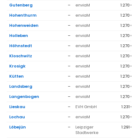
Gutenberg
–
enviaM
1.270 €
Hohenthurm
–
enviaM
1.270 €
Hohenweiden
–
enviaM
1.270 €
Holleben
–
enviaM
1.270 €
Höhnstedt
–
enviaM
1.270 €
Kloschwitz
–
enviaM
1.270 €
Krosigk
–
enviaM
1.270 €
Kütten
–
enviaM
1.270 €
Landsberg
–
enviaM
1.270 €
Langenbogen
–
enviaM
1.270 €
Lieskau
–
EVH GmbH
1.231 €
Lochau
–
enviaM
1.270 €
Löbejün
–
Leipziger
1.291 €
Stadtwerke