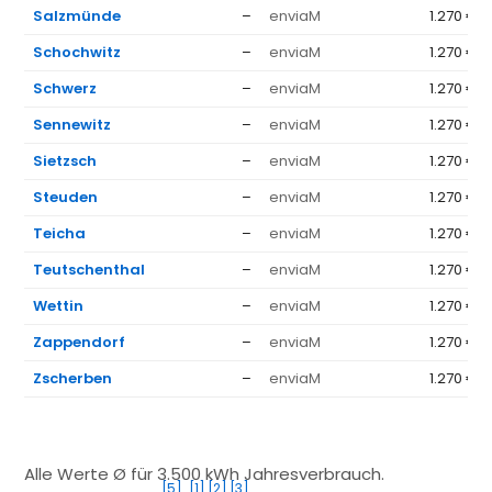
Salzmünde
–
enviaM
1.270 €
Schochwitz
–
enviaM
1.270 €
Schwerz
–
enviaM
1.270 €
Sennewitz
–
enviaM
1.270 €
Sietzsch
–
enviaM
1.270 €
Steuden
–
enviaM
1.270 €
Teicha
–
enviaM
1.270 €
Teutschenthal
–
enviaM
1.270 €
Wettin
–
enviaM
1.270 €
Zappendorf
–
enviaM
1.270 €
Zscherben
–
enviaM
1.270 €
Alle Werte Ø für 3.500 kWh Jahresverbrauch.
[5]
[1]
[2]
[3]