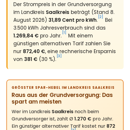
Der Strompreis in der Grundversorgung
im Landkreis
Saalkreis
beträgt (Stand 8.
[2]
August 2026)
31,89 Cent pro kWh
.
Bei
3.500 kWh Jahresverbrauch sind das
[1]
1.269,84 €
pro Jahr.
Mit einem
günstigen alternativen Tarif zahlen Sie
nur
872,40 €
, eine rechnerische Ersparnis
[3]
von
381 €
(30 %).
GRÖSSTER SPAR-HEBEL IM LANDKREIS SAALKREIS
Raus aus der Grundversorgung: Das
spart am meisten
Wer im Landkreis
Saalkreis
noch beim
Grundversorger ist, zahlt Ø
1.270 €
pro Jahr.
Ein günstiger alternativer Tarif kostet nur
872