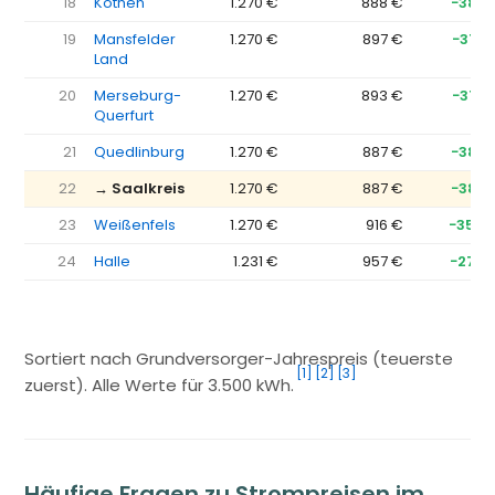
18
Köthen
1.270 €
888 €
−383 
19
Mansfelder
1.270 €
897 €
−373 
Land
20
Merseburg-
1.270 €
893 €
−377 
Querfurt
21
Quedlinburg
1.270 €
887 €
−383 
22
→ Saalkreis
1.270 €
887 €
−383 
23
Weißenfels
1.270 €
916 €
−354 
24
Halle
1.231 €
957 €
−274 
Sortiert nach Grundversorger-Jahrespreis (teuerste
[1]
[2]
[3]
zuerst). Alle Werte für 3.500 kWh.
Häufige Fragen zu Strompreisen im