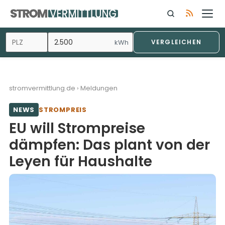
Zum
Inhalt
springen
kWh
VERGLEICHEN
stromvermittlung.de
›
Meldungen
NEWS
STROMPREIS
EU will Strompreise
dämpfen: Das plant von der
Leyen für Haushalte