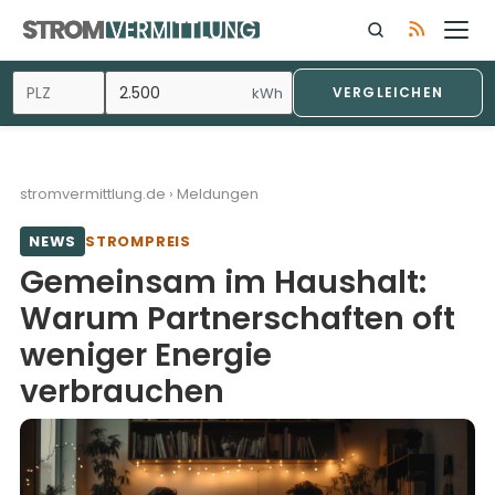
Zum
Inhalt
springen
kWh
VERGLEICHEN
stromvermittlung.de
›
Meldungen
NEWS
STROMPREIS
Gemeinsam im Haushalt:
Warum Partnerschaften oft
weniger Energie
verbrauchen