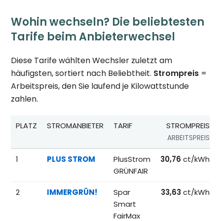
Wohin wechseln? Die beliebtesten
Tarife beim Anbieterwechsel
Diese Tarife wählten Wechsler zuletzt am
häufigsten, sortiert nach Beliebtheit.
Strompreis
=
Arbeitspreis, den Sie laufend je Kilowattstunde
zahlen.
PLATZ
STROMANBIETER
TARIF
STROMPREIS
ARBEITSPREIS
Beliebteste Tarife beim Anbieterwechsel; Referenzpreise fü
1
PLUS STROM
PlusStrom
30,76
ct/kWh
GRÜNFAIR
2
IMMERGRÜN!
Spar
33,63
ct/kWh
Smart
FairMax