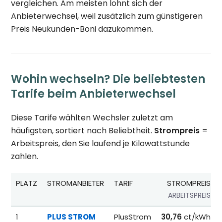
vergleichen. Am meisten lohnt sich der
Anbieterwechsel, weil zusätzlich zum günstigeren
Preis Neukunden-Boni dazukommen.
Wohin wechseln? Die beliebtesten
Tarife beim Anbieterwechsel
Diese Tarife wählten Wechsler zuletzt am
häufigsten, sortiert nach Beliebtheit.
Strompreis
=
Arbeitspreis, den Sie laufend je Kilowattstunde
zahlen.
PLATZ
STROMANBIETER
TARIF
STROMPREIS
ARBEITSPREIS
Beliebteste Tarife beim Anbieterwechsel; Referenzpreise fü
1
PLUS STROM
PlusStrom
30,76
ct/kWh