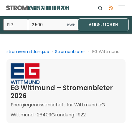
kWh
VERGLEICHEN
stromvermittlung.de
›
Stromanbieter
›
EG Wittmund
EG Wittmund – Stromanbieter
2026
Energiegenossenschaft für Wittmund eG
Wittmund · 26409
Gründung: 1922