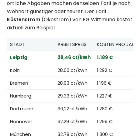
örtliche Abgaben machen denselben Tarif je nach
Wohnort günstiger oder teurer. Der Tarif
Küstenstrom
(Ökostrom) von EG Wittmund kostet
aktuell zum Beispiel:
STADT
ARBEITSPREIS
KOSTEN PRO JAHR
Leipzig
28,46 ct/kWh
1.189 €
Köln
28,60 ct/kWh
1.292 €
Bremen
28,93 ct/kWh
1.196 €
Nürnberg
29,33 ct/kWh
1.227 €
Dortmund
30,22 ct/kWh
1.280 €
Hannover
32,29 ct/kWh
1.299 €
München
32,78 ct/kWh
1.300 €