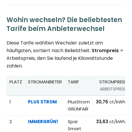
Wohin wechseln? Die beliebtesten
Tarife beim Anbieterwechsel
Diese Tarife wählten Wechsler zuletzt am
häufigsten, sortiert nach Beliebtheit.
Strompreis
=
Arbeitspreis, den Sie laufend je Kilowattstunde
zahlen.
PLATZ
STROMANBIETER
TARIF
STROMPREIS
ARBEITSPREIS
Beliebteste Tarife beim Anbieterwechsel; Referenzpreise fü
1
PLUS STROM
PlusStrom
30,76
ct/kWh
GRÜNFAIR
2
IMMERGRÜN!
Spar
33,63
ct/kWh
Smart