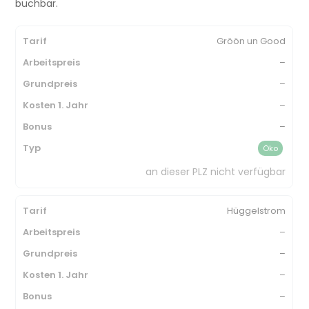
buchbar.
Gröön un Good
–
–
–
–
Öko
an dieser PLZ nicht verfügbar
Hüggelstrom
–
–
–
–