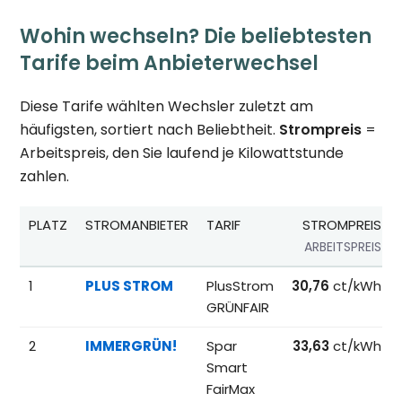
Wohin wechseln? Die beliebtesten
Tarife beim Anbieterwechsel
Diese Tarife wählten Wechsler zuletzt am
häufigsten, sortiert nach Beliebtheit.
Strompreis
=
Arbeitspreis, den Sie laufend je Kilowattstunde
zahlen.
PLATZ
STROMANBIETER
TARIF
STROMPREIS
ARBEITSPREIS
Beliebteste Tarife beim Anbieterwechsel; Referenzpreise fü
1
PLUS STROM
PlusStrom
30,76
ct/kWh
GRÜNFAIR
2
IMMERGRÜN!
Spar
33,63
ct/kWh
Smart
FairMax