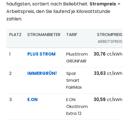
häufigsten, sortiert nach Beliebtheit.
Strompreis
=
Arbeitspreis, den Sie laufend je Kilowattstunde
zahlen.
PLATZ
STROMANBIETER
TARIF
STROMPREIS
ARBEITSPREIS
Beliebteste Tarife beim Anbieterwechsel; Referenzpreise fü
1
PLUS STROM
PlusStrom
30,76
ct/kWh
GRÜNFAIR
2
IMMERGRÜN!
Spar
33,63
ct/kWh
Smart
FairMax
3
E.ON
E.ON
30,59
ct/kWh
ÖkoStrom
Extra 12